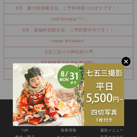
8月 夏の特別展示会 ご予約枠残りわずかです！！
Half Birthday‪‪*°♡
8月 振袖特別展示会 ご予約受付中です！！
Happy Birthday🎉
七五三詣りの神社紹介⛩️
8月振袖展示会予約受付中✨
卒業袴レンタルご予約承り中♪
SITEMAP
TOP
新着情報
撮影メニュー