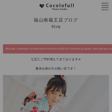
福山南蔵王店ブログ
Blog
Warning
: Undefined variable $term in
/home/xs202107/cocolofull.jp/public_html/wp/wp-cont
七五三ご予約増えてきております☺️
夏休み前の今が狙い目です！