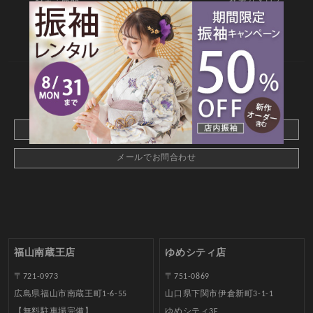
料金・商品
キャンペーン
衣装カタログ
店舗情報
よくあるご質問
お問合せ
web撮影予約
CONTACT
webでご予約はこちら
メールでお問合わせ
福山南蔵王店
ゆめシティ店
〒721-0973
〒751-0869
広島県福山市南蔵王町1-6-55
山口県下関市伊倉新町3-1-1
【無料駐車場完備】
ゆめシティ3F