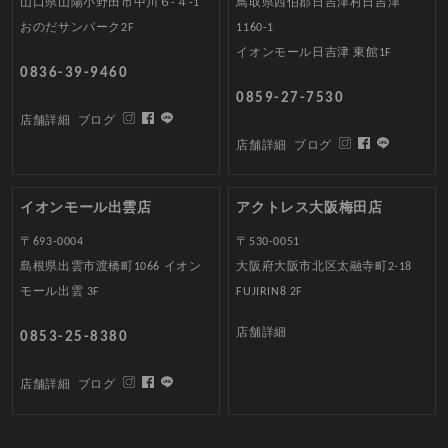
山口県山陽小野田市中川６-４-1
鳥取県西伯郡日吉津村日吉津
おのだサンパーク2F
1160-1
イオンモール日吉津 東館1F
0836-39-9460
0859-27-7530
店舗詳細
ブログ
店舗詳細
ブログ
イオンモール出雲店
アクトレス大阪梅田店
〒693-0004
〒530-0051
島根県出雲市渡橋町1066 イオン
大阪府大阪市北区太融寺町2-18
モール出雲 3F
FUJIRIN8 2F
店舗詳細
0853-25-8380
店舗詳細
ブログ