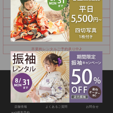
Half Birthday‪‪*°♡
8月 振袖特別展示会 ご予約受付中です！！
Happy Birthday🎉
七五三詣りの神社紹介⛩️
8月振袖展示会予約受付中✨
卒業袴レンタルご予約承り中♪
SITEMAP
TOP
新着情報
撮影メニュー
料金・商品
キャンペーン
衣装カタログ
店舗情報
よくあるご質問
お問合せ
web撮影予約