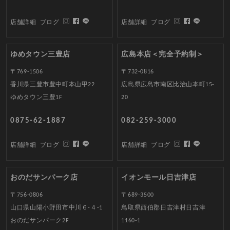
店舗詳細
ブログ
店舗詳細
ブログ
ゆめタウン三豊店
広島本店＜完全予約制＞
〒769-1506
〒732-0816
香川県三豊市豊中町本山甲22
広島県広島市南区比治山本町15-
ゆめタウン三豊1F
20
0875-62-1887
082-259-3000
店舗詳細
ブログ
店舗詳細
ブログ
おのだサンパーク店
イオンモール日吉津店
〒756-0806
〒689-3500
山口県山陽小野田市中川６-４-1
鳥取県西伯郡日吉津村日吉津
おのだサンパーク2F
1160-1