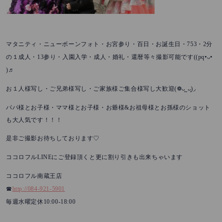
753
2
マタニティ・ニューボーンフォト・お宮参り・百日・お誕生日・
・
分
13
((pq•ᴗ•
の１成人・
参り・入園入学・成人・婚礼・還暦等々撮影可能です
)♬
(❁ᴗ͈ˬᴗ͈)◞
お１人様写し・ご兄弟様写し・ご家族様ご集合様写し大歓迎
&
パパ様とお子様・ママ様とお子様・お爺様
お祖母様とお孫様のショット
も大人気です！！！
是非ご撮影お待ちしております♡
LINE
ココロフル
にご登録頂くと更に割り引きも出来ちゃいます
ココロフル南蔵王店
☎︎
http://084-921-5901
10:00-18:00
毎週水曜定休