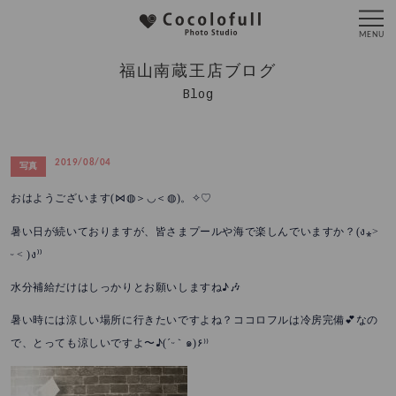
福山南蔵王店ブログ
Blog
2019/08/04
写真
(⋈◍
)
おはようございます
＞◡＜◍
。✧♡
(
ง⁎
˃
暑い日が続いておりますが、皆さまプールや海で楽しんでいますか？
ᵕ ˂ )
ง⁾⁾
水分補給だけはしっかりとお願いしますね♪🎶
暑い時には涼しい場所に行きたいですよね？ココロフルは冷房完備💕なの
(´ᵕ
๑
)
۶⁾⁾
で、とっても涼しいですよ〜♪
｀