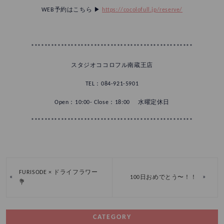
WEB予約はこちら ▶︎
https://cocolofull.jp/reserve/
*************************************************
スタジオココロフル南蔵王店
TEL：084-921-5901
Open：10:00- Close：18:00 水曜定休日
*************************************************
FURISODE × ドライフラワー
«
»
100日おめでとう〜！！
💐
CATEGORY