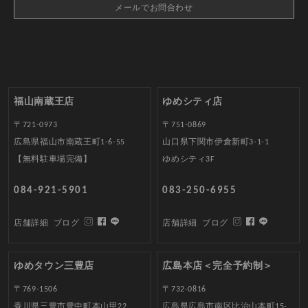
メールでお問合わせ
福山南蔵王店
ゆめシティ店
〒721-0973
〒751-0869
広島県福山市南蔵王町1-6-55
山口県下関市伊倉新町3-1-1
【無料駐車場完備】
ゆめシティ3F
084-921-5901
083-250-6955
店舗詳細
ブログ
店舗詳細
ブログ
ゆめタウン三豊店
広島本店＜完全予約制＞
〒769-1506
〒732-0816
香川県三豊市豊中町本山甲22
広島県広島市南区比治山本町15-