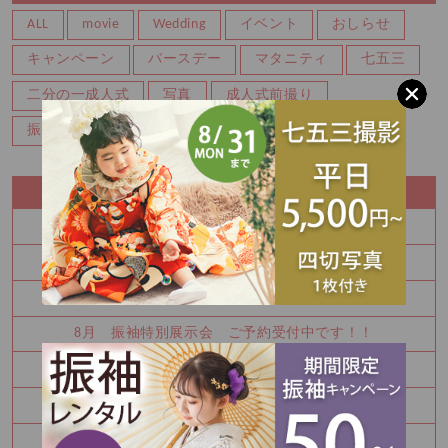
ALL
movie
Wedding
イベント
おしらせ
キャンペーン
バースデー
マタニティ
七五三
二分の一成人式
写真
成人式前撮り
振袖レンタル
百日
記念写真
RECENT ENTRY
夏休み中にお振袖決めてみませんか
8月 夏の特別展示会 ご予約枠残りわずかです！！
Half Birthday‪‪*°♡
8月 振袖特別展示会 ご予約受付中です！！
Happy Birthday🎉
七五三詣りの神社紹介⛩️
8月振袖展示会予約受付中✨