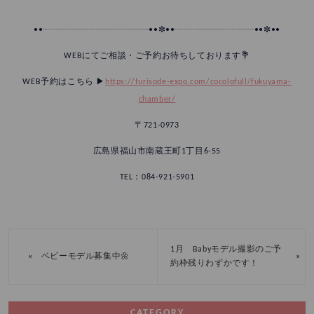
••┈┈┈┈┈┈┈┈┈┈┈┈••✼••┈┈┈┈┈┈┈┈┈••✼••
WEBにてご相談・ご予約お待ちしております💐
WEB予約はこちら ▶︎
https://furisode-expo.com/cocolofull/fukuyama-
chamber/
〒721-0973
広島県福山市南蔵王町1丁目6-55
TEL：084-921-5901
1月 Babyモデル撮影のご予
«
»
ベビーモデル募集中🌼
約枠残りわずかです！
CATEGORY