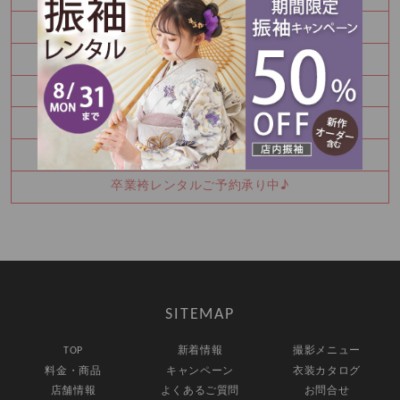
Half Birthday‪‪*°♡
8月 振袖特別展示会 ご予約受付中です！！
Happy Birthday🎉
七五三詣りの神社紹介⛩️
8月振袖展示会予約受付中✨
卒業袴レンタルご予約承り中♪
SITEMAP
TOP
新着情報
撮影メニュー
料金・商品
キャンペーン
衣装カタログ
店舗情報
よくあるご質問
お問合せ