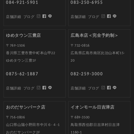
084-921-5901
083-250-6955
店舗詳細
ブログ
店舗詳細
ブログ
ゆめタウン三豊店
広島本店＜完全予約制＞
〒769-1506
〒732-0816
香川県三豊市豊中町本山甲22
広島県広島市南区比治山本町15-
ゆめタウン三豊1F
20
0875-62-1887
082-259-3000
店舗詳細
ブログ
店舗詳細
ブログ
おのだサンパーク店
イオンモール日吉津店
〒756-0806
〒689-3500
山口県山陽小野田市中川６-４-1
鳥取県西伯郡日吉津村日吉津
おのだサンパーク2F
1160-1