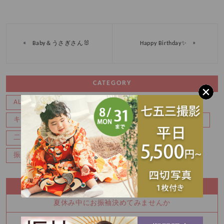
«
»
Baby＆うさぎさん🐰
Happy Birthday✨
CATEGORY
ALL
movie
Wedding
イベント
おしらせ
キャンペーン
バースデー
マタニティ
七五三
二分の一成人式
写真
成人式前撮り
振袖レンタル
百日
記念写真
RECENT ENTRY
夏休み中にお振袖決めてみませんか
8月 夏の特別展示会 ご予約枠残りわずかです！！