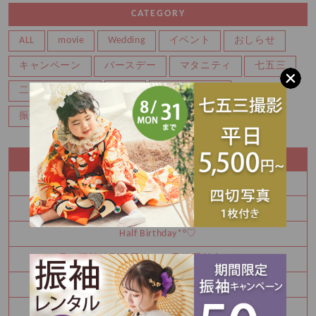
CATEGORY
ALL
movie
Wedding
イベント
おしらせ
キャンペーン
バースデー
マタニティ
七五三
二分の一成人式
写真
成人式前撮り
振袖レンタル
百日
記念写真
RECENT ENTRY
夏休み中にお振袖決めてみませんか
8月 夏の特別展示会 ご予約枠残りわずかです！！
Half Birthday‪‪*°♡
8月 振袖特別展示会 ご予約受付中です！！
Happy Birthday🎉
七五三詣りの神社紹介⛩️