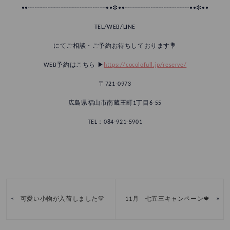
••┈┈┈┈┈┈┈┈┈┈┈┈••✼••┈┈┈┈┈┈┈┈┈┈••✼••
TEL/WEB/LINE
にてご相談・ご予約お待ちしております💐
WEB予約はこちら ▶︎
https://cocolofull.jp/reserve/
〒721-0973
広島県福山市南蔵王町1丁目6-55
TEL：084-921-5901
«
»
可愛い小物が入荷しました💛
11月 七五三キャンペーン🍁