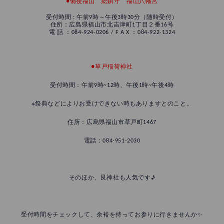
●備後福山 総鎮守 福山八幡宮
受付時間 : 午前9時～午後3時30分（随時受付）
住所：広島県福山市北吉津町1丁目２番16号
電 話 ：084-924-0206 / F A X ：084-922-1324
●草戸稲荷神社
受付時間：午前9時~12時、午後1時~午後4時
※祭典などによりお受けできない時もありますとのこと。
住所：広島県福山市草戸町1467
電話：084-951-2030
そのほか、艮神社も人気です♪
受付時間をチェックして、余裕を持ってお参りに行きませんか✨