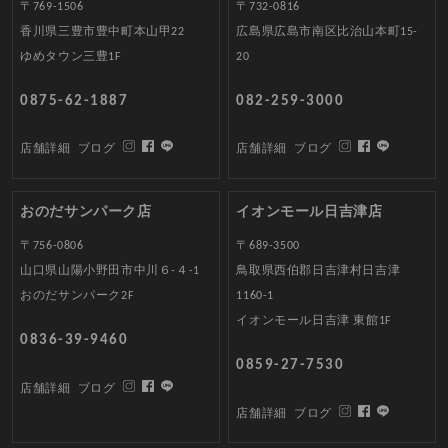
〒769-1506
〒732-0816
香川県三豊市豊中町本山甲22
広島県広島市南区比治山本町15-
ゆめタウン三豊1F
20
0875-62-1887
082-259-3000
店舗詳細
ブログ
店舗詳細
ブログ
おのだサンパーク店
イオンモール日吉津店
〒756-0806
〒689-3500
山口県山陽小野田市中川６-４-1
鳥取県西伯郡日吉津村日吉津
おのだサンパーク2F
1160-1
イオンモール日吉津 東館1F
0836-39-9460
0859-27-7530
店舗詳細
ブログ
店舗詳細
ブログ