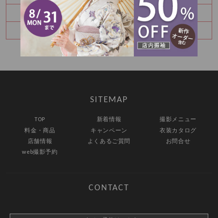
8月振袖展示会予約受付中✨
卒業袴レンタルご予約承り中♪
SITEMAP
TOP
新着情報
撮影メニュー
料金・商品
キャンペーン
衣装カタログ
店舗情報
よくあるご質問
お問合せ
web撮影予約
CONTACT