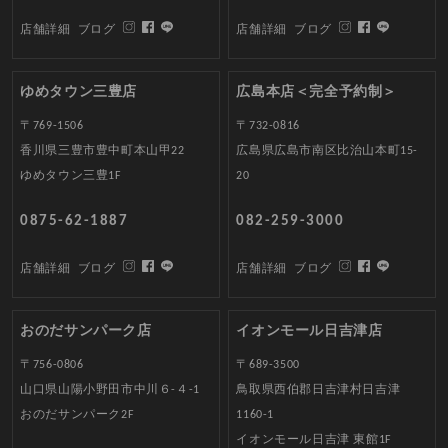
店舗詳細
ブログ
店舗詳細
ブログ
ゆめタウン三豊店
広島本店＜完全予約制＞
〒769-1506
〒732-0816
香川県三豊市豊中町本山甲22
広島県広島市南区比治山本町15-
ゆめタウン三豊1F
20
0875-62-1887
082-259-3000
店舗詳細
ブログ
店舗詳細
ブログ
おのだサンパーク店
イオンモール日吉津店
〒756-0806
〒689-3500
山口県山陽小野田市中川６-４-1
鳥取県西伯郡日吉津村日吉津
おのだサンパーク2F
1160-1
イオンモール日吉津 東館1F