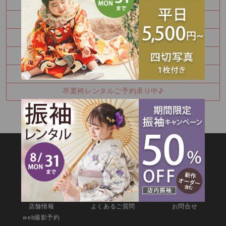
Half Birthday‪‪*°♡
8月 振袖特別展示会 ご予約受付中です！！
Happy Birthday🎉
七五三詣りの神社紹介⛩️
8月振袖展示会予約受付中✨
卒業袴レンタルご予約承り中♪
SITEMAP
TOP
新着情報
撮影メニュー
料金・商品
キャンペーン
衣装カタログ
店舗情報
よくあるご質問
お問合せ
web撮影予約