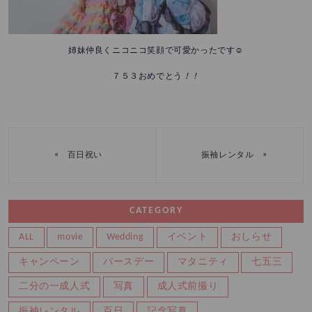
姉妹仲良くニコニコ笑顔で可愛かったです☺️
７５３おめでとう
！！
«
»
百日祝い
振袖レンタル
CATEGORY
ALL
movie
Wedding
イベント
おしらせ
キャンペーン
バースデー
マタニティ
七五三
二分の一成人式
写真
成人式前撮り
振袖レンタル
百日
記念写真