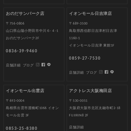
おのだサンパーク店
イオンモール日吉津店
〒756-0806
〒689-3500
山口県山陽小野田市中川６-４-1
鳥取県西伯郡日吉津村日吉津
おのだサンパーク2F
1160-1
イオンモール日吉津 東館1F
0836-39-9460
0859-27-7530
店舗詳細
ブログ
店舗詳細
ブログ
イオンモール出雲店
アクトレス大阪梅田店
〒693-0004
〒530-0051
島根県出雲市渡橋町1066 イオン
大阪府大阪市北区太融寺町2-18
モール出雲 3F
FUJIRIN8 2F
店舗詳細
0853-25-8380