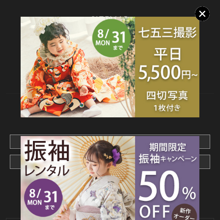
SITEMAP
TOP
新着情報
撮影メニュー
料金・商品
キャンペーン
衣装カタログ
店舗情報
よくあるご質問
お問合せ
web撮影予約
CONTACT
webでご予約はこちら
メールでお問合わせ