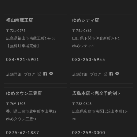
福山南蔵王店
ゆめシティ店
〒721-0973
〒751-0869
広島県福山市南蔵王町1-6-55
山口県下関市伊倉新町3-1-1
【無料駐車場完備】
ゆめシティ3F
084-921-5901
083-250-6955
店舗詳細
ブログ
店舗詳細
ブログ
ゆめタウン三豊店
広島本店＜完全予約制＞
〒769-1506
〒732-0816
香川県三豊市豊中町本山甲22
広島県広島市南区比治山本町15-
ゆめタウン三豊1F
20
0875-62-1887
082-259-3000