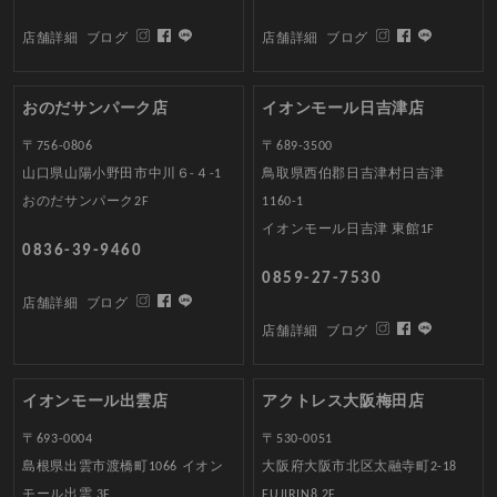
店舗詳細
ブログ
店舗詳細
ブログ
おのだサンパーク店
イオンモール日吉津店
〒756-0806
〒689-3500
山口県山陽小野田市中川６-４-1
鳥取県西伯郡日吉津村日吉津
おのだサンパーク2F
1160-1
イオンモール日吉津 東館1F
0836-39-9460
0859-27-7530
店舗詳細
ブログ
店舗詳細
ブログ
イオンモール出雲店
アクトレス大阪梅田店
〒693-0004
〒530-0051
島根県出雲市渡橋町1066 イオン
大阪府大阪市北区太融寺町2-18
モール出雲 3F
FUJIRIN8 2F