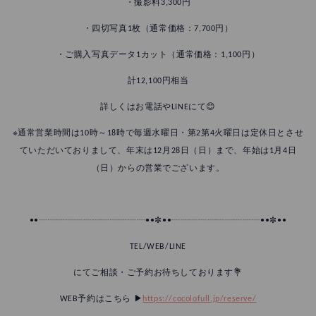
・撮影料3,300円
・四切写真1枚（通常価格：7,700円）
・ご購入写真データ1カット（通常価格：1,100円）
計12,100円相当
詳しくはお電話やLINEにて😊
※通常営業時間は10時～18時で毎週水曜日・第2第4火曜日は定休日とさせ
ていただいておりまして、年末は12月28日（日）まで、年始は1月4日
（日）からの営業でございます。
••┈┈┈┈┈┈┈┈┈┈┈┈••✼••┈┈┈┈┈┈┈┈┈┈••✼••
TEL/WEB/LINE
にてご相談・ご予約お待ちしております💐
WEB予約はこちら ▶︎
https://cocolofull.jp/reserve/