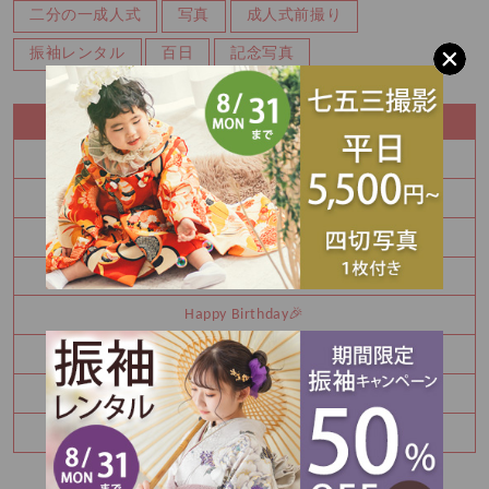
二分の一成人式
写真
成人式前撮り
振袖レンタル
百日
記念写真
RECENT ENTRY
夏休み中にお振袖決めてみませんか
8月 夏の特別展示会 ご予約枠残りわずかです！！
Half Birthday‪‪*°♡
8月 振袖特別展示会 ご予約受付中です！！
Happy Birthday🎉
七五三詣りの神社紹介⛩️
8月振袖展示会予約受付中✨
卒業袴レンタルご予約承り中♪