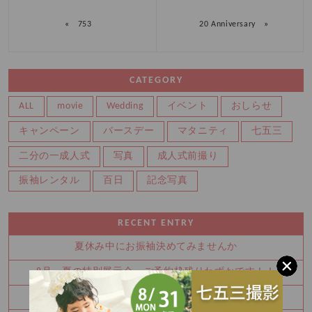
«
»
753
20 Anniversary
CATEGORY
ALL
movie
Wedding
イベント
おしらせ
キャンペーン
バースデー
マタニティ
七五三
二分の一成人式
写真
成人式前撮り
振袖レンタル
百日
記念写真
RECENT ENTRY
夏休み中にお振袖決めてみませんか
8月 夏の特別展示会 ご予約枠残りわずかです！！
Half Birthday‪‪*°♡