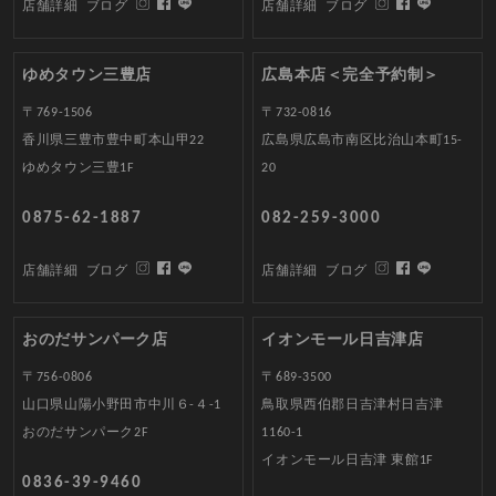
店舗詳細
ブログ
店舗詳細
ブログ
ゆめタウン三豊店
広島本店＜完全予約制＞
〒769-1506
〒732-0816
香川県三豊市豊中町本山甲22
広島県広島市南区比治山本町15-
ゆめタウン三豊1F
20
0875-62-1887
082-259-3000
店舗詳細
ブログ
店舗詳細
ブログ
おのだサンパーク店
イオンモール日吉津店
〒756-0806
〒689-3500
山口県山陽小野田市中川６-４-1
鳥取県西伯郡日吉津村日吉津
おのだサンパーク2F
1160-1
イオンモール日吉津 東館1F
0836-39-9460