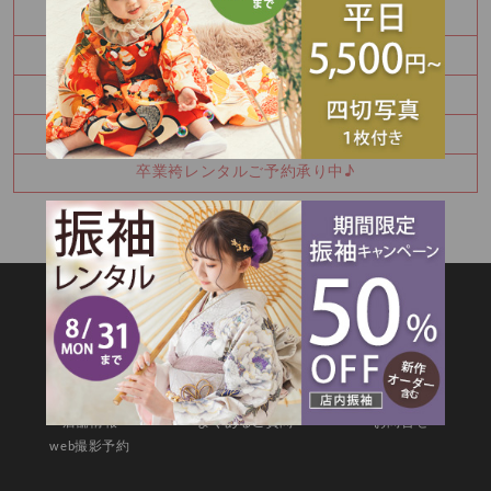
8月 振袖特別展示会 ご予約受付中です！！
Happy Birthday🎉
七五三詣りの神社紹介⛩️
8月振袖展示会予約受付中✨
卒業袴レンタルご予約承り中♪
SITEMAP
TOP
新着情報
撮影メニュー
料金・商品
キャンペーン
衣装カタログ
店舗情報
よくあるご質問
お問合せ
web撮影予約