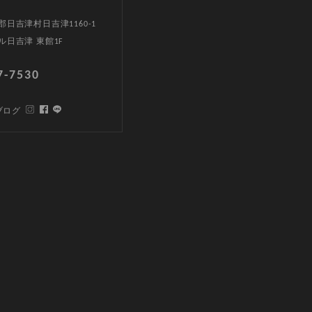
日吉津村日吉津1160-1
ル日吉津 東館1F
7-7530
ブログ