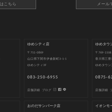
約はこちら
メール
ゆめシティ店
ゆめタウ
〒751-0869
〒769-1506
5
山口県下関市伊倉新町3-1-1
香川県三豊
ゆめシティ3F
ゆめタウン
083-250-6955
0875-6
店舗詳細
ブログ
店舗詳細
おのだサンパーク店
イオンモ