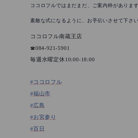
ココロフルではまだまだ、ご案内枠がありま
素敵な式になるように、お手伝いさせて下さい
ココロフル南蔵王店
084-921-5901
☎︎
10:00-18:00
毎週水曜定休
#
ココロフル
#
福山市
#
広島
#
お宮参り
#
百日