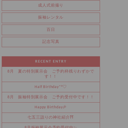
成人式前撮り
振袖レンタル
百日
記念写真
RECENT ENTRY
8月 夏の特別展示会 ご予約枠残りわずかで
す！！
Half Birthday‪‪*°♡
8月 振袖特別展示会 ご予約受付中です！！
Happy Birthday🎉
七五三詣りの神社紹介⛩️
8月振袖展示会予約受付中✨