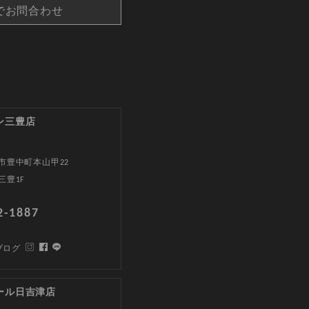
でお問合わせ
ン三豊店
市豊中町本山甲22
三豊1F
2-1887
ブログ
ール日吉津店