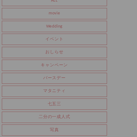
ALL
movie
Wedding
イベント
おしらせ
キャンペーン
バースデー
マタニティ
七五三
二分の一成人式
写真