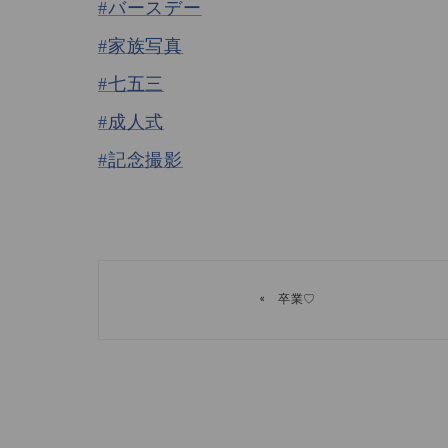
#
バースデー
#
家族写真
#
七五三
#
成人式
#
記念撮影
«
卒業♡