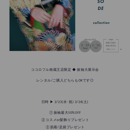
ココロフル南蔵王店限定 ◆ 振袖大展示会
レンタル/ご購入どちらもOKです◎
日時 ▶︎ 2/23(水･祝) 2/26(土)
①振袖最大50%OFF
②コスメor髪飾りプレゼント
③肌着/足袋プレゼント