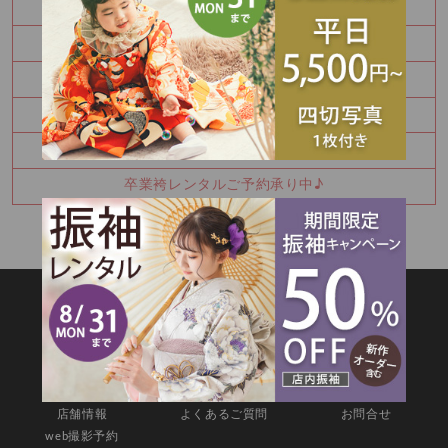
Half Birthday‪‪*°♡
8月 振袖特別展示会 ご予約受付中です！！
Happy Birthday🎉
七五三詣りの神社紹介⛩️
8月振袖展示会予約受付中✨
卒業袴レンタルご予約承り中♪
SITEMAP
TOP
新着情報
撮影メニュー
料金・商品
キャンペーン
衣装カタログ
店舗情報
よくあるご質問
お問合せ
web撮影予約