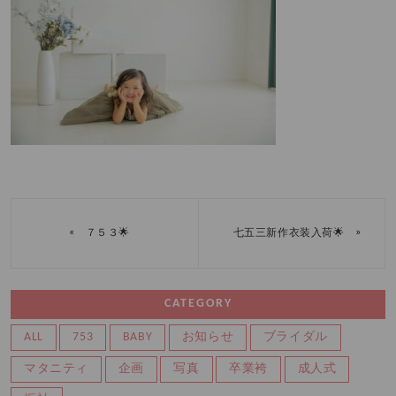
«
»
７５３🌟
七五三新作衣装入荷🌟
CATEGORY
ALL
753
BABY
お知らせ
ブライダル
マタニティ
企画
写真
卒業袴
成人式