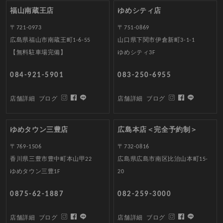
福山南蔵王店
ゆめシティ店
〒721-0973
〒751-0869
広島県福山市南蔵王町1-6-55
山口県下関市伊倉新町3-1-1
【無料駐車場完備】
ゆめシティ3F
084-921-5901
083-250-6955
店舗詳細
ブログ
店舗詳細
ブログ
ゆめタウン三豊店
広島本店＜完全予約制＞
〒769-1506
〒732-0816
香川県三豊市豊中町本山甲22
広島県広島市南区比治山本町15-
ゆめタウン三豊1F
20
0875-62-1887
082-259-3000
店舗詳細
ブログ
店舗詳細
ブログ