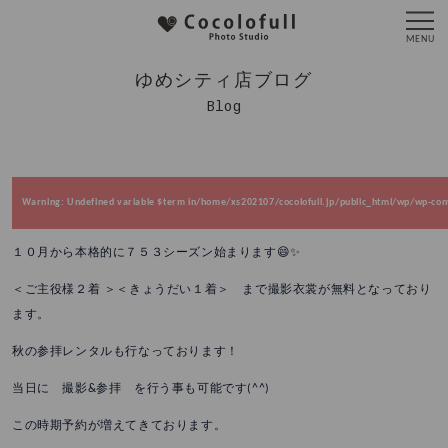
ゆめシティ店ブログ
Blog
Warning
: Undefined variable $term in
/home/xs202107/cocolofull.jp/public_html/wp/wp-cont
１０月から本格的に７５３シーズン始まります😄✨
＜ご主役様２着 ＞＜きょうだい１着＞ まで撮影衣裳が無料となっており
ます。
秋の参拝レンタルも行なっております！
当日に 撮影&参拝 を行う事も可能です(^^)
この時期予約が増えてきております。