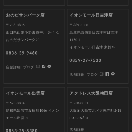
おのだサンパーク店
イオンモール日吉津店
〒756-0806
〒689-3500
山口県山陽小野田市中川６-４-1
鳥取県西伯郡日吉津村日吉津
おのだサンパーク2F
1160-1
イオンモール日吉津 東館1F
0836-39-9460
0859-27-7530
店舗詳細
ブログ
店舗詳細
ブログ
イオンモール出雲店
アクトレス大阪梅田店
〒693-0004
〒530-0051
島根県出雲市渡橋町1066 イオン
大阪府大阪市北区太融寺町2-18
モール出雲 3F
FUJIRIN8 2F
店舗詳細
0853-25-8380