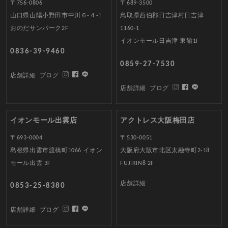
〒756-0806
〒689-3500
山口県山陽小野田市中川６-４-1
鳥取県西伯郡日吉津村日吉津
おのだサンパーク2F
1160-1
イオンモール日吉津 東館1F
0836-39-9460
0859-27-7530
店舗詳細
ブログ
店舗詳細
ブログ
イオンモール出雲店
アクトレス大阪梅田店
〒693-0004
〒530-0051
島根県出雲市渡橋町1066 イオン
大阪府大阪市北区太融寺町2-18
モール出雲 3F
FUJIRIN8 2F
店舗詳細
0853-25-8380
店舗詳細
ブログ