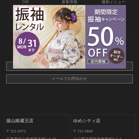
TOP
新着情報
撮影メニュー
料金・商品
キャンペーン
衣装カタログ
店舗情報
よくあるご質問
お問合せ
web撮影予約
CONTACT
webでご予約はこちら
メールでお問合わせ
福山南蔵王店
ゆめシティ店
〒721-0973
〒751-0869