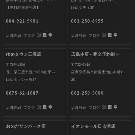
広島県福山市南蔵王町1-6-55
山口県下関市伊倉新町3-1-1
【無料駐車場完備】
ゆめシティ3F
084-921-5901
083-250-6955
店舗詳細
ブログ
店舗詳細
ブログ
ゆめタウン三豊店
広島本店＜完全予約制＞
〒769-1506
〒732-0816
香川県三豊市豊中町本山甲22
広島県広島市南区比治山本町15-
ゆめタウン三豊1F
20
0875-62-1887
082-259-3000
店舗詳細
ブログ
店舗詳細
ブログ
おのだサンパーク店
イオンモール日吉津店