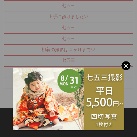
七五三
上手に歩けました♡
七五三
七五三
初着の撮影は４ヶ月まで♡
七五三
七五三
梅雨ですが…
SITEMAP