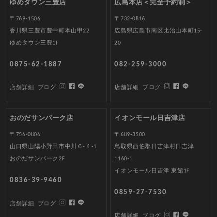
ゆめタウン三豊店
広島本店＜完全予約制＞
〒769-1506
〒732-0816
香川県三豊市豊中町本山甲22
広島県広島市南区比治山本町15-
ゆめタウン三豊1F
20
0875-62-1887
082-259-3000
店舗詳細
ブログ
店舗詳細
ブログ
おのだサンパーク店
イオンモール日吉津店
〒756-0806
〒689-3500
山口県山陽小野田市中川６-４-1
鳥取県西伯郡日吉津村日吉津
おのだサンパーク2F
1160-1
イオンモール日吉津 東館1F
0836-39-9460
0859-27-7530
店舗詳細
ブログ
店舗詳細
ブログ