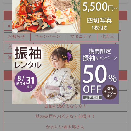
CATEGORY
ALL
ALL
BABY
イベント
お宮参り・百日
お知らせ
キャンペーン
マタニティ
七五三
入園・入学
写真
卒業
卒業袴
成人式
誕生日・バースデー
RECENT ENTRY
七五三
100日祝い撮影もできます♪
振袖を決めるなら今！
秋の参拝をお考えなら前撮り！
かわいい金太郎さん