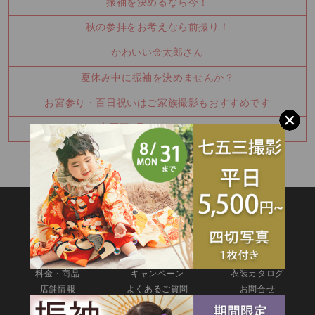
振袖を決めるなら今！
秋の参拝をお考えなら前撮り！
かわいい金太郎さん
夏休み中に振袖を決めませんか？
お宮参り・百日祝いはご家族撮影もおすすめです
七五三8月キャンペーン✨
SITEMAP
TOP
新着情報
撮影メニュー
料金・商品
キャンペーン
衣装カタログ
店舗情報
よくあるご質問
お問合せ
web撮影予約