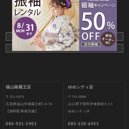
CONTACT
webでご予約はこちら
メールでお問合わせ
福山南蔵王店
ゆめシティ店
〒721-0973
〒751-0869
広島県福山市南蔵王町1-6-55
山口県下関市伊倉新町3-1-1
【無料駐車場完備】
ゆめシティ3F
084-921-5901
083-250-6955