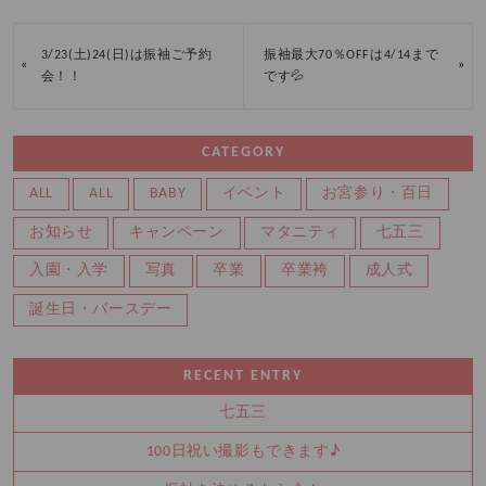
3/23(土)24(日)は振袖ご予約
振袖最大70％OFFは4/14まで
«
»
会！！
です💦
CATEGORY
ALL
ALL
BABY
イベント
お宮参り・百日
お知らせ
キャンペーン
マタニティ
七五三
入園・入学
写真
卒業
卒業袴
成人式
誕生日・バースデー
RECENT ENTRY
七五三
100日祝い撮影もできます♪