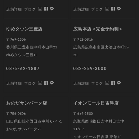
店舗詳細
ブログ
店舗詳細
ブログ
ゆめタウン三豊店
広島本店＜完全予約制＞
〒769-1506
〒732-0816
香川県三豊市豊中町本山甲22
広島県広島市南区比治山本町15-
ゆめタウン三豊1F
20
0875-62-1887
082-259-3000
店舗詳細
ブログ
店舗詳細
ブログ
おのだサンパーク店
イオンモール日吉津店
〒756-0806
〒689-3500
山口県山陽小野田市中川６-４-1
鳥取県西伯郡日吉津村日吉津
おのだサンパーク2F
1160-1
イオンモール日吉津 東館1F