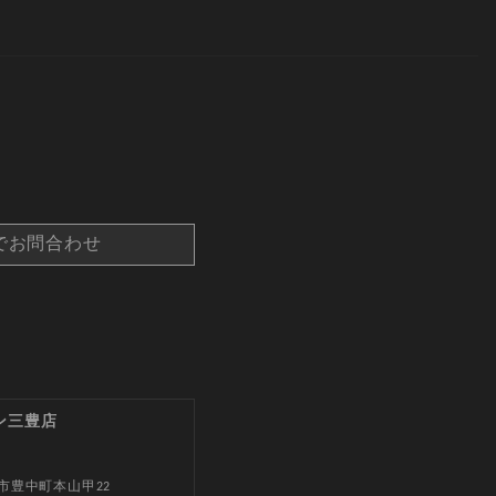
でお問合わせ
ン三豊店
市豊中町本山甲22