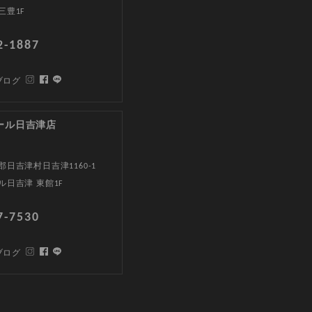
三豊1F
2-1887
ブログ
ール日吉津店
日吉津村日吉津1160-1
ル日吉津 東館1F
7-7530
ブログ