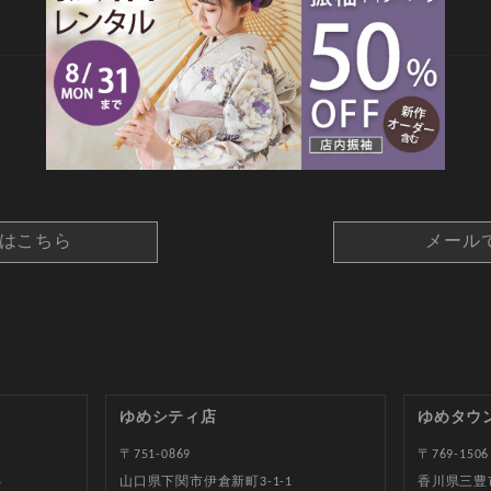
CONTACT
約はこちら
メール
ゆめシティ店
ゆめタウ
〒751-0869
〒769-1506
5
山口県下関市伊倉新町3-1-1
香川県三豊