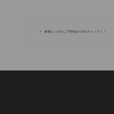
«
振袖レンタルご予約会5/28大チャンス！！