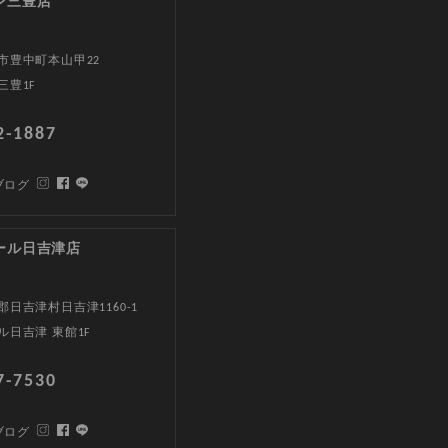
ン三豊店
市豊中町本山甲22
三豊1F
2-1887
ブログ
ール日吉津店
日吉津村日吉津1160-1
ル日吉津 東館1F
7-7530
ブログ