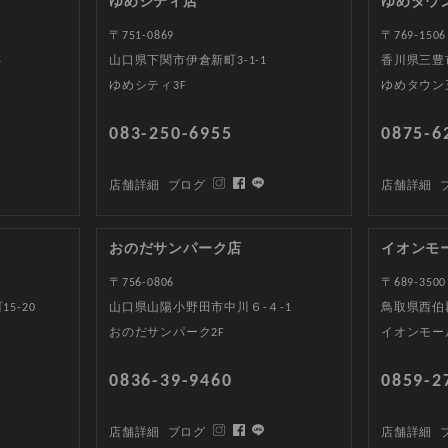
ゆめシティ店
ゆめタウ
〒751-0869
〒769-1506
5
山口県下関市伊倉新町3-1-1
香川県三豊
ゆめシティ3F
ゆめタウン
083-250-6955
0875-6
店舗詳細
ブログ
店舗詳細
おのだサンパーク店
イオンモ
〒756-0806
〒689-3500
5-20
山口県山陽小野田市中川６-４-1
鳥取県西伯郡
おのだサンパーク2F
イオンモー
0836-39-9460
0859-2
店舗詳細
ブログ
店舗詳細