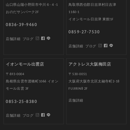
山口県山陽小野田市中川６-４-1
鳥取県西伯郡日吉津村日吉津
おのだサンパーク2F
1160-1
イオンモール日吉津 東館1F
0836-39-9460
0859-27-7530
店舗詳細
ブログ
店舗詳細
ブログ
イオンモール出雲店
アクトレス大阪梅田店
〒693-0004
〒530-0051
島根県出雲市渡橋町1066 イオン
大阪府大阪市北区太融寺町2-18
モール出雲 3F
FUJIRIN8 2F
店舗詳細
0853-25-8380
店舗詳細
ブログ