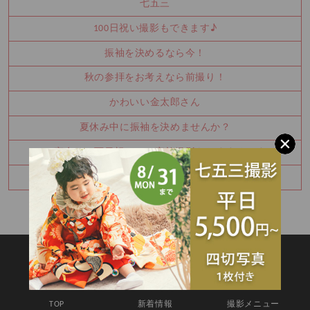
七五三
100日祝い撮影もできます♪
振袖を決めるなら今！
秋の参拝をお考えなら前撮り！
かわいい金太郎さん
夏休み中に振袖を決めませんか？
お宮参り・百日祝いはご家族撮影もおすすめです
七五三8月キャンペーン✨
SITEMAP
TOP
新着情報
撮影メニュー