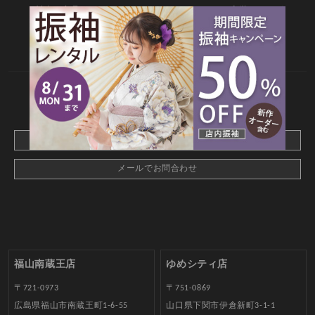
料金・商品
キャンペーン
衣装カタログ
店舗情報
よくあるご質問
お問合せ
web撮影予約
CONTACT
webでご予約はこちら
メールでお問合わせ
福山南蔵王店
ゆめシティ店
〒721-0973
〒751-0869
広島県福山市南蔵王町1-6-55
山口県下関市伊倉新町3-1-1