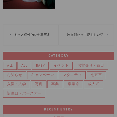
«
»
もっと個性的な七五三♪
泣き顔だって愛おしい♡
CATEGORY
ALL
ALL
BABY
イベント
お宮参り・百日
お知らせ
キャンペーン
マタニティ
七五三
入園・入学
写真
卒業
卒業袴
成人式
誕生日・バースデー
RECENT ENTRY