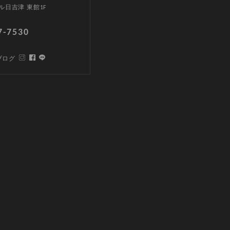
ル日吉津 東館1F
7-7530
ブログ