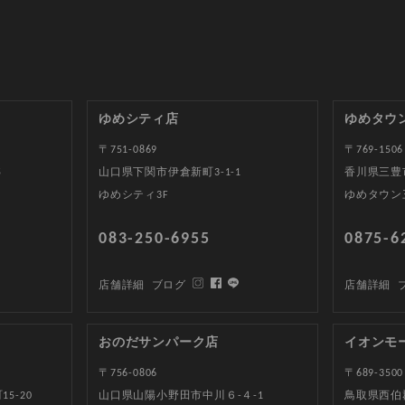
ゆめシティ店
ゆめタウ
〒751-0869
〒769-1506
5
山口県下関市伊倉新町3-1-1
香川県三豊
ゆめシティ3F
ゆめタウン
083-250-6955
0875-6
店舗詳細
ブログ
店舗詳細
おのだサンパーク店
イオンモ
〒756-0806
〒689-3500
5-20
山口県山陽小野田市中川６-４-1
鳥取県西伯郡