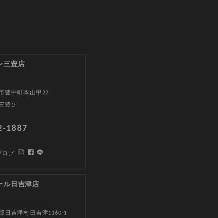
ン三豊店
市豊中町本山甲22
三豊1F
2-1887
ブログ
ール日吉津店
日吉津村日吉津1160-1