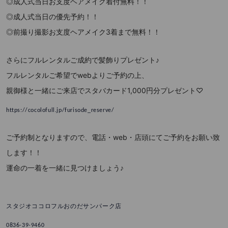
◎成人式当日お支度ヘアメイク着付無料！！
◎成人式当日の優先予約！！
◎前撮り撮影お支度ヘアメイク3着まで無料！！
さらにフルレンタルご成約で髪飾りプレゼント♪
フルレンタルご希望でwebよりご予約の上、
親御様と一緒にご来店でスタバカード1,000円分プレゼント♡
https://cocolofull.jp/furisode_reserve/
ご予約制となりますので、電話・web・店頭にてご予約をお願い致
します！！
運命の一着を一緒に見つけましょう♪
スタジオココロフルおのだサンパーク店
0836-39-9460