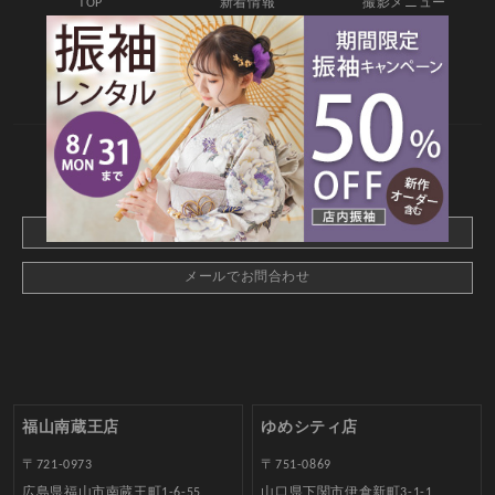
TOP
新着情報
撮影メニュー
料金・商品
キャンペーン
衣装カタログ
店舗情報
よくあるご質問
お問合せ
web撮影予約
CONTACT
webでご予約はこちら
メールでお問合わせ
福山南蔵王店
ゆめシティ店
〒721-0973
〒751-0869
広島県福山市南蔵王町1-6-55
山口県下関市伊倉新町3-1-1