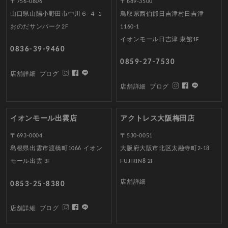
〒756-0806
〒689-3500
山口県山陽小野田市中川６-４-1
鳥取県西伯郡日吉津村日吉津
おのだサンパーク2F
1160-1
イオンモール日吉津 東館1F
0836-39-9460
0859-27-7530
店舗詳細
ブログ
店舗詳細
ブログ
イオンモール出雲店
アクトレス大阪梅田店
〒693-0004
〒530-0051
島根県出雲市渡橋町1066 イオン
大阪府大阪市北区太融寺町2-18
モール出雲 3F
FUJIRIN8 2F
店舗詳細
0853-25-8380
店舗詳細
ブログ