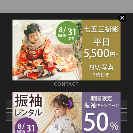
SITEMAP
TOP
新着情報
撮影メニュー
料金・商品
キャンペーン
衣装カタログ
店舗情報
よくあるご質問
お問合せ
web撮影予約
CONTACT
webでご予約はこちら
メールでお問合わせ