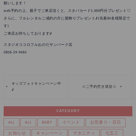
願いします！
web予約の上、親子でご来店頂くと、スタバカード1,000円分プレゼント♡
さらに、フルレンタルご成約の方に髪飾りプレゼント♪(先着60名様限定で
す)
ご来店お待ちしております♪
スタジオココロフルおのだサンパーク店
0836-39-9460
キッズフォトキャンペーン中
«
»
☆ご予約空き状況☆
♪
CATEGORY
ALL
ALL
BABY
イベント
お宮参り・百日
お知らせ
キャンペーン
マタニティ
七五三