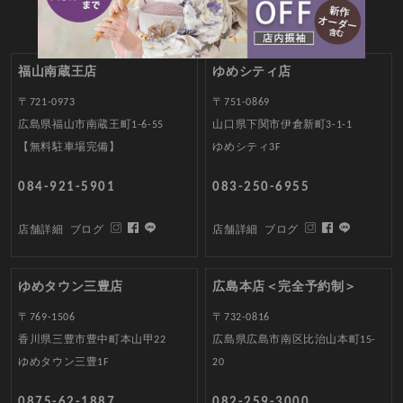
福山南蔵王店
ゆめシティ店
〒721-0973
〒751-0869
広島県福山市南蔵王町1-6-55
山口県下関市伊倉新町3-1-1
【無料駐車場完備】
ゆめシティ3F
084-921-5901
083-250-6955
店舗詳細
ブログ
店舗詳細
ブログ
ゆめタウン三豊店
広島本店＜完全予約制＞
〒769-1506
〒732-0816
香川県三豊市豊中町本山甲22
広島県広島市南区比治山本町15-
ゆめタウン三豊1F
20
0875-62-1887
082-259-3000