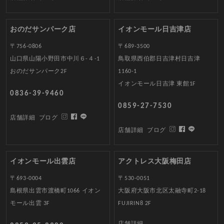
おのだサンパーク店
イオンモール日吉津店
〒756-0806
〒689-3500
山口県山陽小野田市中川６-４-1
鳥取県西伯郡日吉津村日吉津
おのだサンパーク2F
1160-1
イオンモール日吉津 東館1F
0836-39-9460
0859-27-7530
店舗詳細
ブログ
店舗詳細
ブログ
イオンモール出雲店
アクトレス大阪梅田店
〒693-0004
〒530-0051
島根県出雲市渡橋町1066 イオン
大阪府大阪市北区太融寺町2-18
モール出雲 3F
FUJIRIN8 2F
店舗詳細