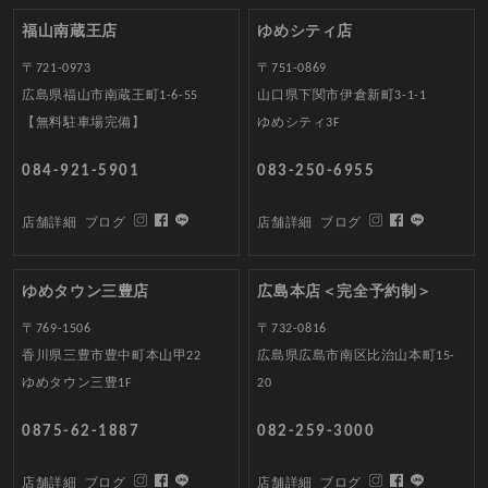
福山南蔵王店
ゆめシティ店
〒721-0973
〒751-0869
広島県福山市南蔵王町1-6-55
山口県下関市伊倉新町3-1-1
【無料駐車場完備】
ゆめシティ3F
084-921-5901
083-250-6955
店舗詳細
ブログ
店舗詳細
ブログ
ゆめタウン三豊店
広島本店＜完全予約制＞
〒769-1506
〒732-0816
香川県三豊市豊中町本山甲22
広島県広島市南区比治山本町15-
ゆめタウン三豊1F
20
0875-62-1887
082-259-3000
店舗詳細
ブログ
店舗詳細
ブログ