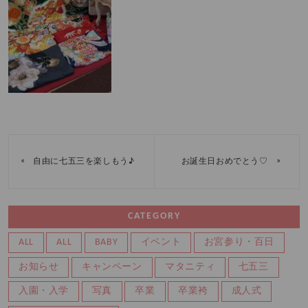
«
»
自由に七五三を楽しもう♪
お誕生日おめでとう♡
CATEGORY
ALL
ALL
BABY
イベント
お宮参り・百日
お知らせ
キャンペーン
マタニティ
七五三
入園・入学
写真
卒業
卒業袴
成人式