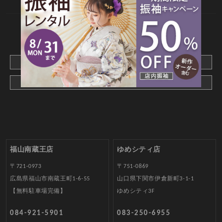
CONTACT
webでご予約はこちら
メールでお問合わせ
福山南蔵王店
ゆめシティ店
〒721-0973
〒751-0869
広島県福山市南蔵王町1-6-55
山口県下関市伊倉新町3-1-1
【無料駐車場完備】
ゆめシティ3F
084-921-5901
083-250-6955