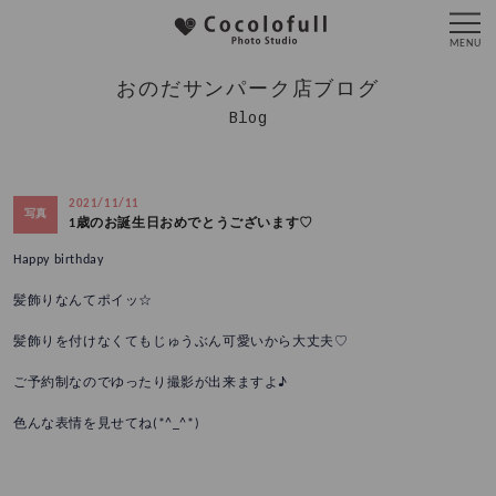
おのだサンパーク店ブログ
Blog
2021/11/11
写真
1歳のお誕生日おめでとうございます♡
Happy birthday
髪飾りなんてポイッ☆
髪飾りを付けなくてもじゅうぶん可愛いから大丈夫♡
ご予約制なのでゆったり撮影が出来ますよ♪
色んな表情を見せてね(*^_^*)