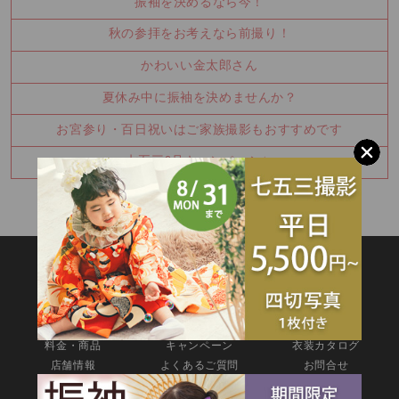
振袖を決めるなら今！
秋の参拝をお考えなら前撮り！
かわいい金太郎さん
夏休み中に振袖を決めませんか？
お宮参り・百日祝いはご家族撮影もおすすめです
七五三8月キャンペーン✨
SITEMAP
TOP
新着情報
撮影メニュー
料金・商品
キャンペーン
衣装カタログ
店舗情報
よくあるご質問
お問合せ
web撮影予約