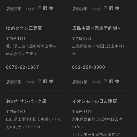
店舗詳細
ブログ
店舗詳細
ブログ
ゆめタウン三豊店
広島本店＜完全予約制＞
〒769-1506
〒732-0816
香川県三豊市豊中町本山甲22
広島県広島市南区比治山本町15-
ゆめタウン三豊1F
20
0875-62-1887
082-259-3000
店舗詳細
ブログ
店舗詳細
ブログ
おのだサンパーク店
イオンモール日吉津店
〒756-0806
〒689-3500
山口県山陽小野田市中川６-４-1
鳥取県西伯郡日吉津村日吉津
おのだサンパーク2F
1160-1
イオンモール日吉津 東館1F