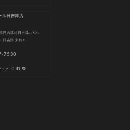
ール日吉津店
日吉津村日吉津1160-1
ル日吉津 東館1F
7-7530
ブログ