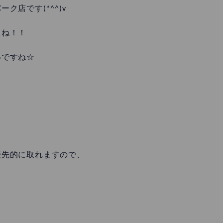
店です(*^^)v
たね！！
いですね☆
優先的に取れますので、