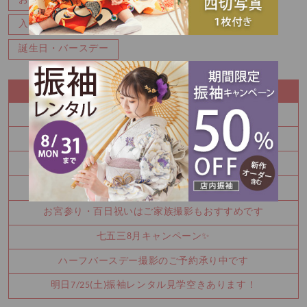
お知らせ
キャンペーン
マタニティ
七五三
入園・入学
写真
卒業
卒業袴
成人式
誕生日・バースデー
RECENT ENTRY
振袖を決めるなら今！
秋の参拝をお考えなら前撮り！
かわいい金太郎さん
夏休み中に振袖を決めませんか？
お宮参り・百日祝いはご家族撮影もおすすめです
七五三8月キャンペーン✨
ハーフバースデー撮影のご予約承り中です
明日7/25(土)振袖レンタル見学空きあります！