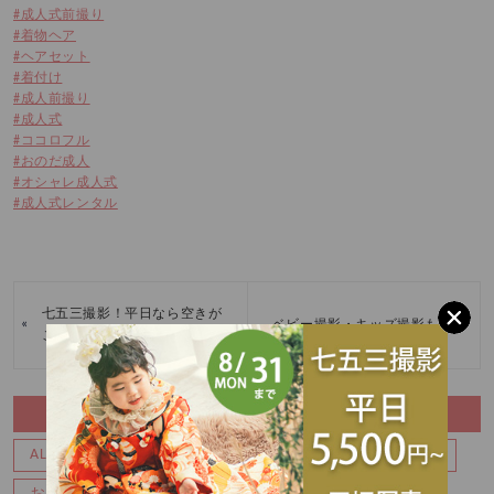
#成人式前撮り
#着物ヘア
#ヘアセット
#着付け
#成人前撮り
#成人式
#ココロフル
#おのだ成人
#オシャレ成人式
#成人式レンタル
七五三撮影！平日なら空きが
«
»
ベビー撮影・キッズ撮影も♪
ございます。
CATEGORY
ALL
ALL
BABY
イベント
お宮参り・百日