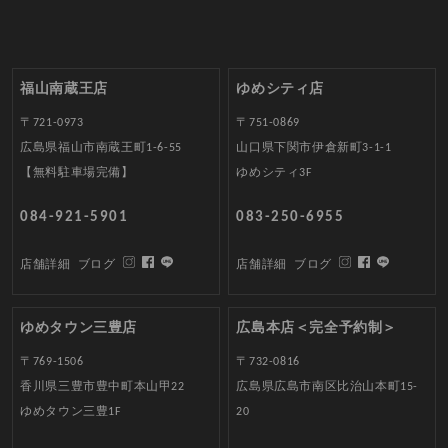
福山南蔵王店
ゆめシティ店
〒721-0973
〒751-0869
広島県福山市南蔵王町1-6-55
山口県下関市伊倉新町3-1-1
【無料駐車場完備】
ゆめシティ3F
084-921-5901
083-250-6955
店舗詳細
ブログ
店舗詳細
ブログ
ゆめタウン三豊店
広島本店＜完全予約制＞
〒769-1506
〒732-0816
香川県三豊市豊中町本山甲22
広島県広島市南区比治山本町15-
ゆめタウン三豊1F
20