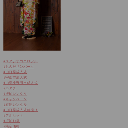
#スタジオココロフル
#おのだサンパーク
#山口県成人式
#宇部市成人式
#山陽小野田市成人式
#ハタチ
#振袖レンタル
#キャンペーン
#着物レンタル
#山口県成人式前撮り
#フルセット
#振袖お得
#限定価格