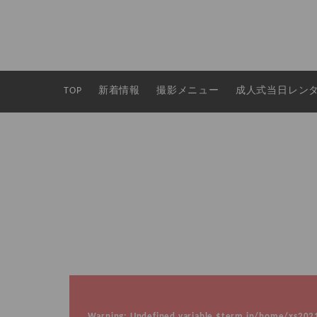
TOP
新着情報
撮影メニュー
成人式当日レン
Warning
: Undefined variable $term in
/home/xs20210