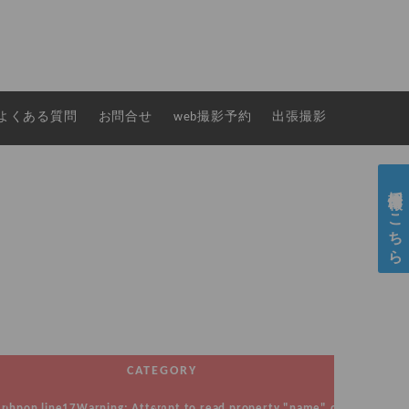
よくある質問
お問合せ
web撮影予約
出張撮影
採用情報はこちら
CATEGORY
.php
on line
17
Warning
: Attempt to read property "name" on null in
/hom