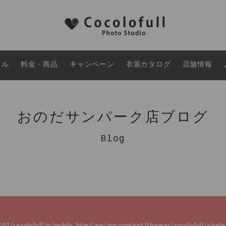
タル
料金・商品
キャンペーン
衣装カタログ
店舗情報
おのだサンパーク店ブログ
Blog
7/cocolofull.jp/public_html/wp/wp-content/themes/cocolofull/single