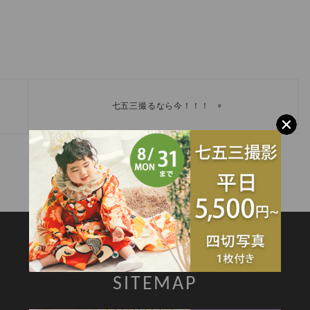
»
七五三撮るなら今！！！
SITEMAP