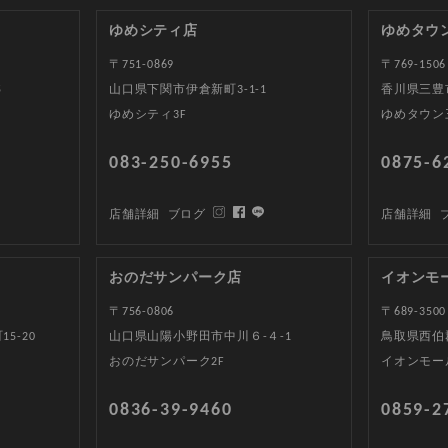
ゆめシティ店
ゆめタウ
〒751-0869
〒769-1506
5
山口県下関市伊倉新町3-1-1
香川県三豊
ゆめシティ3F
ゆめタウン
083-250-6955
0875-6
店舗詳細
ブログ
店舗詳細
おのだサンパーク店
イオンモ
〒756-0806
〒689-3500
5-20
山口県山陽小野田市中川６-４-1
鳥取県西伯郡
おのだサンパーク2F
イオンモー
0836-39-9460
0859-2