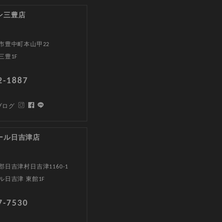
ン三豊店
市豊中町本山甲22
三豊1F
2-1887
ブログ
ール日吉津店
日吉津村日吉津1160-1
ル日吉津 東館1F
7-7530