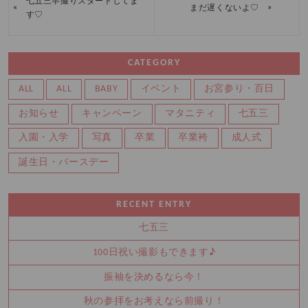
七五三早撮りスタートしてま
«
»
まだ遅くないよ♡
す♡
CATEGORY
ALL
ALL
BABY
イベント
お宮参り・百日
お知らせ
キャンペーン
マタニティ
七五三
入園・入学
写真
卒業
卒業袴
成人式
誕生日・バースデー
RECENT ENTRY
七五三
100日祝い撮影もできます♪
振袖を決めるなら今！
秋の参拝をお考えなら前撮り！