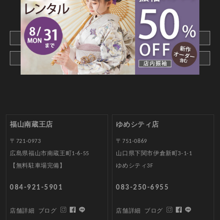
CONTACT
webでご予約はこちら
メールでお問合わせ
福山南蔵王店
ゆめシティ店
〒721-0973
〒751-0869
広島県福山市南蔵王町1-6-55
山口県下関市伊倉新町3-1-1
【無料駐車場完備】
ゆめシティ3F
084-921-5901
083-250-6955
店舗詳細
ブログ
店舗詳細
ブログ