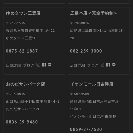
ゆめタウン三豊店
広島本店＜完全予約制＞
〒769-1506
〒732-0816
香川県三豊市豊中町本山甲22
広島県広島市南区比治山本町15-
ゆめタウン三豊1F
20
0875-62-1887
082-259-3000
店舗詳細
ブログ
店舗詳細
ブログ
おのだサンパーク店
イオンモール日吉津店
〒756-0806
〒689-3500
山口県山陽小野田市中川６-４-1
鳥取県西伯郡日吉津村日吉津
おのだサンパーク2F
1160-1
イオンモール日吉津 東館1F
0836-39-9460
0859-27-7530