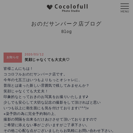
おのだサンパーク店ブログ
Blog
2020/05/12
お知らせ
笑顔じゃなくても大丈夫♡
皆様こんにちは！
ココロフルおのだサンパーク店です。
今年の七五三はいつもよりもっとオシャレに、
普段とは違った新しい雰囲気で残してみませんか？
笑顔じゃなくても大丈夫！
印象的なとっておきのお写真をお撮りいたします♪
少しでも安心して大切な記念の撮影をして頂ければと思い
いつも以上に衛生面にも気を付けております(*^^)v
※染予防の為に完全予約制の上、
撮影の間隔を出来るだけあけさせて頂いておりますので
ご希望に添えない事がございますがご了承下さい。
その他ご心配な点がございましたらお気軽にお問い合わせ下さい。