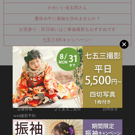
かわいい金太郎さん
夏休み中に振袖を決めませんか？
お宮参り・百日祝いはご家族撮影もおすすめです
七五三8月キャンペーン✨
SITEMAP
TOP
新着情報
撮影メニュー
料金・商品
キャンペーン
衣装カタログ
店舗情報
よくあるご質問
お問合せ
web撮影予約