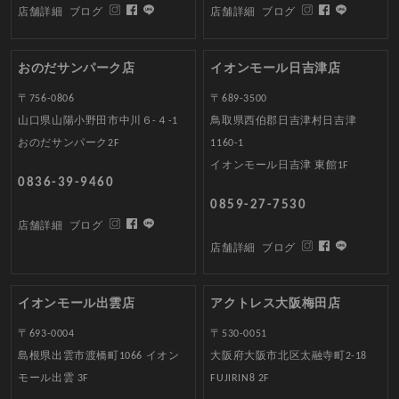
店舗詳細
ブログ
店舗詳細
ブログ
おのだサンパーク店
イオンモール日吉津店
〒756-0806
〒689-3500
山口県山陽小野田市中川６-４-1
鳥取県西伯郡日吉津村日吉津
おのだサンパーク2F
1160-1
イオンモール日吉津 東館1F
0836-39-9460
0859-27-7530
店舗詳細
ブログ
店舗詳細
ブログ
イオンモール出雲店
アクトレス大阪梅田店
〒693-0004
〒530-0051
島根県出雲市渡橋町1066 イオン
大阪府大阪市北区太融寺町2-18
モール出雲 3F
FUJIRIN8 2F