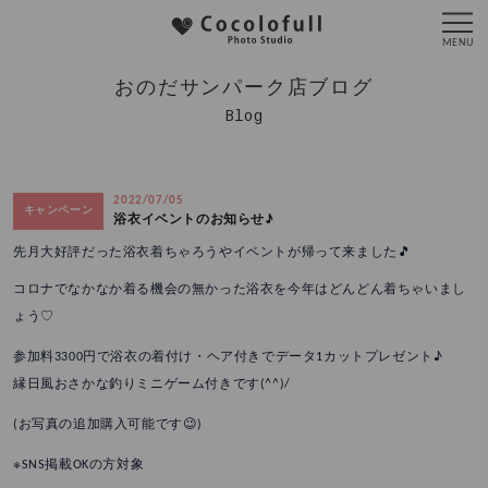
おのだサンパーク店ブログ
Blog
2022/07/05
キャンペーン
浴衣イベントのお知らせ♪
先月大好評だった浴衣着ちゃろうやイベントが帰って来ました🎵
コロナでなかなか着る機会の無かった浴衣を今年はどんどん着ちゃいまし
ょう♡
参加料3300円で浴衣の着付け・ヘア付きでデータ1カットプレゼント♪
縁日風おさかな釣りミニゲーム付きです(^^)/
(お写真の追加購入可能です😉)
※SNS掲載OKの方対象