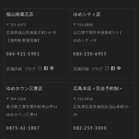
福山南蔵王店
ゆめシティ店
〒721-0973
〒751-0869
広島県福山市南蔵王町1-6-55
山口県下関市伊倉新町3-1-1
【無料駐車場完備】
ゆめシティ3F
084-921-5901
083-250-6955
店舗詳細
ブログ
店舗詳細
ブログ
ゆめタウン三豊店
広島本店＜完全予約制＞
〒769-1506
〒732-0816
香川県三豊市豊中町本山甲22
広島県広島市南区比治山本町15-
ゆめタウン三豊1F
20
0875-62-1887
082-259-3000