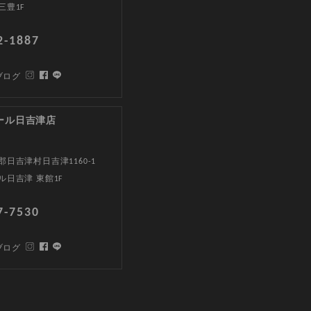
三豊1F
2-1887
ブログ
ール日吉津店
日吉津村日吉津1160-1
ル日吉津 東館1F
7-7530
ブログ