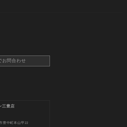
でお問合わせ
ン三豊店
市豊中町本山甲22