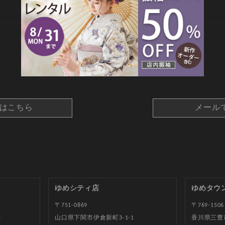
CONTACT
約はこちら
メール
ゆめシティ店
ゆめタウ
〒751-0869
〒769-1506
5
山口県下関市伊倉新町3-1-1
香川県三豊