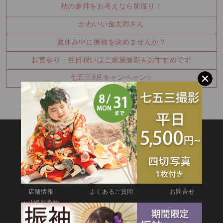
秋の参拝をお考えなら前撮り！
かわいい金太郎さん
夏休み中に振袖を決めませんか？
お宮参り・百日祝いはご家族撮影もおすすめです
七五三8月キャンペーン✨
SITEMAP
TOP
新着情報
撮影メニュー
料金・商品
キャンペーン
衣装カタログ
店舗情報
よくあるご質問
お問合せ
web撮影予約