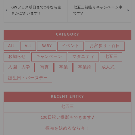
GWフェス明日まで‼今なら空
七五三前撮りキャンペーン中
«
»
きがございます！
です♪
CATEGORY
ALL
ALL
BABY
イベント
お宮参り・百日
お知らせ
キャンペーン
マタニティ
七五三
入園・入学
写真
卒業
卒業袴
成人式
誕生日・バースデー
RECENT ENTRY
七五三
100日祝い撮影もできます♪
振袖を決めるなら今！