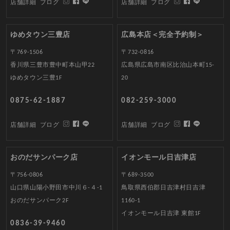
店舗詳細
ブログ
店舗詳細
ブログ
ゆめタウン三豊店
広島本店＜完全予約制＞
〒769-1506
〒732-0816
香川県三豊市豊中町本山甲22
広島県広島市南区比治山本町15-
ゆめタウン三豊1F
20
0875-62-1887
082-259-3000
店舗詳細
ブログ
店舗詳細
ブログ
おのだサンパーク店
イオンモール日吉津店
〒756-0806
〒689-3500
山口県山陽小野田市中川６-４-1
鳥取県西伯郡日吉津村日吉津
おのだサンパーク2F
1160-1
イオンモール日吉津 東館1F
0836-39-9460