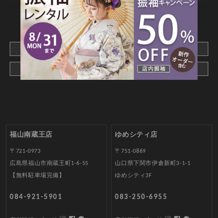
CONTACT
webでご予約はこちら
メールでお問合わせ
福山南蔵王店
ゆめシティ店
〒721-0973
〒751-0869
広島県福山市南蔵王町1-6-55
山口県下関市伊倉新町3-1-1
【無料駐車場完備】
ゆめシティ3F
084-921-5901
083-250-6955