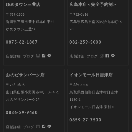
ゆめタウン三豊店
広島本店＜完全予約制＞
〒769-1506
〒732-0816
香川県三豊市豊中町本山甲22
広島県広島市南区比治山本町15-
ゆめタウン三豊1F
20
0875-62-1887
082-259-3000
店舗詳細
ブログ
店舗詳細
ブログ
おのだサンパーク店
イオンモール日吉津店
〒756-0806
〒689-3500
山口県山陽小野田市中川６-４-1
鳥取県西伯郡日吉津村日吉津
おのだサンパーク2F
1160-1
イオンモール日吉津 東館1F
0836-39-9460
0859-27-7530
店舗詳細
ブログ