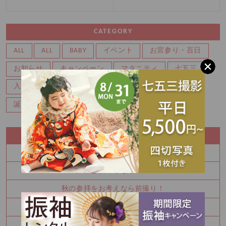
CATEGORY
ALL
ALL
BABY
イベント
お宮参り・百日
お知らせ
キャンペーン
マタニティ
七五三
入園・入学
写真
卒業
卒業袴
成人式
誕生日・バースデー
RECENT ENTRY
100日祝い撮影もできます♪
振袖を決めるなら今！
秋の参拝をお考えなら前撮り！
かわいい金太郎さん
夏休み中に振袖を決めませんか？