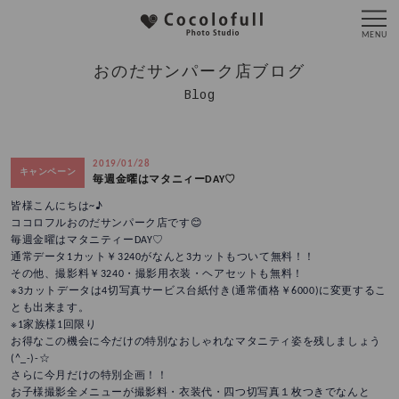
おのだサンパーク店ブログ
Blog
2019/01/28
キャンペーン
毎週金曜はマタニィーDAY♡
皆様こんにちは~♪
ココロフルおのだサンパーク店です
😊
毎週金曜はマタニティーDAY♡
通常データ1カット￥3240がなんと3カットもついて無料！！
その他、撮影料￥3240・撮影用衣装・ヘアセットも無料！
※3カットデータは4切写真サービス台紙付き(通常価格￥6000)に変更するこ
とも出来ます。
※1家族様1回限り
お得なこの機会に今だけの特別なおしゃれなマタニティ姿を残しましょう
(^_-)-☆
さらに今月だけの特別企画！！
お子様撮影全メニューが撮影料・衣装代・四つ切写真１枚つきでなんと