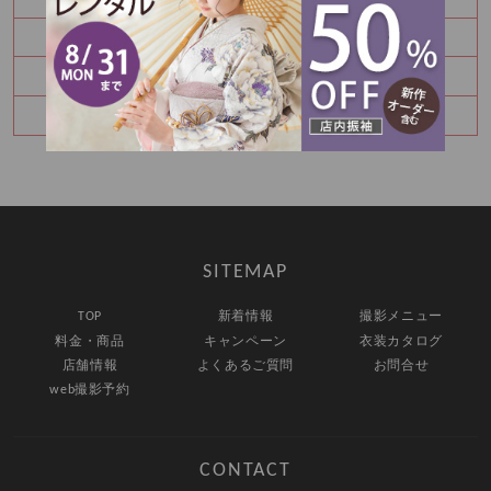
お宮参り・百日祝いはご家族撮影もおすすめです
七五三8月キャンペーン✨
ハーフバースデー撮影のご予約承り中です
SITEMAP
TOP
新着情報
撮影メニュー
料金・商品
キャンペーン
衣装カタログ
店舗情報
よくあるご質問
お問合せ
web撮影予約
CONTACT