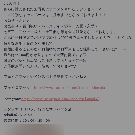
2,000円！！
さらに購入されたお写真のデータをもれなくプレゼント♪
この特別なキャンペーンは１月末までとなっております！！
お急ぎ下さい♪
お宮参り・百日祝い・バースデイ・節句・入園・入学・
七五三・二分の一成人・十三参り等も全て対象となっております。
さらに平日限定でパパママ着付も2000円で承っておりますので、1月だけの
特別なお年玉企画を利用して
普段は着ることのないお着物でのお写真もぜひ撮影して下さいね(^_-)-☆
通常は14.400円かかりますので大変お得ですよ♡
限定のパック商品等もご用意してあります(*^^)v
ご予約お問い合わせ、待ちしておりま~す♪
フェイスブックやインスタも是非見て下さいね♪
フェイスブック：
http://www.facebook.com/cocolofullonoda
instagram:
https://www.instagram.com/cocolofull.onoda/
スタジオココロフルおのだサンパーク店
tel:0836-39-9460
営業時間：10：00～20：00