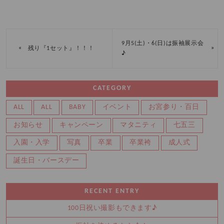
9月5(土)・6(日)は振袖展示会
«
»
残り『1セット』！！！
♪
CATEGORY
ALL
ALL
BABY
イベント
お宮参り・百日
お知らせ
キャンペーン
マタニティ
七五三
入園・入学
写真
卒業
卒業袴
成人式
誕生日・バースデー
RECENT ENTRY
100日祝い撮影もできます♪