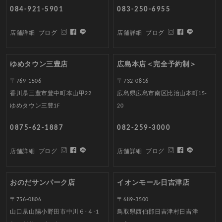
084-921-5901
083-250-6955
店舗詳細
ブログ
店舗詳細
ブログ
ゆめタウン三豊店
広島本店＜完全予約制＞
〒769-1506
〒732-0816
香川県三豊市豊中町本山甲22
広島県広島市南区比治山本町15-
ゆめタウン三豊1F
20
0875-62-1887
082-259-3000
店舗詳細
ブログ
店舗詳細
ブログ
おのだサンパーク店
イオンモール日吉津店
〒756-0806
〒689-3500
山口県山陽小野田市中川６-４-1
鳥取県西伯郡日吉津村日吉津