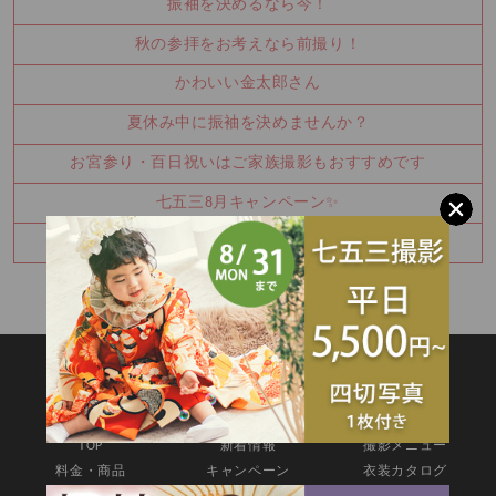
振袖を決めるなら今！
秋の参拝をお考えなら前撮り！
かわいい金太郎さん
夏休み中に振袖を決めませんか？
お宮参り・百日祝いはご家族撮影もおすすめです
七五三8月キャンペーン✨
ハーフバースデー撮影のご予約承り中です
SITEMAP
TOP
新着情報
撮影メニュー
料金・商品
キャンペーン
衣装カタログ
店舗情報
よくあるご質問
お問合せ