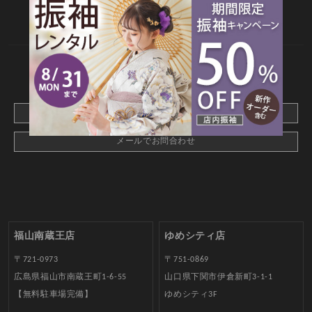
web撮影予約
CONTACT
webでご予約はこちら
メールでお問合わせ
福山南蔵王店
ゆめシティ店
〒721-0973
〒751-0869
広島県福山市南蔵王町1-6-55
山口県下関市伊倉新町3-1-1
【無料駐車場完備】
ゆめシティ3F