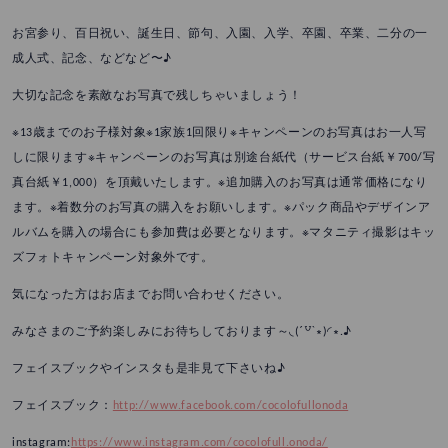
お宮参り、百日祝い、誕生日、節句、入園、入学、卒園、卒業、二分の一
成人式、記念、などなど〜♪
大切な記念を素敵なお写真で残しちゃいましょう！
※13歳までのお子様対象※1家族1回限り※キャンペーンのお写真はお一人写
しに限ります※キャンペーンのお写真は別途台紙代（サービス台紙￥700/写
真台紙￥1,000）を頂戴いたします。※追加購入のお写真は通常価格になり
ます。※着数分のお写真の購入をお願いします。※パック商品やデザインア
ルバムを購入の場合にも参加費は必要となります。※マタニティ撮影はキッ
ズフォトキャンペーン対象外です。
気になった方はお店までお問い合わせください。
みなさまのご予約楽しみにお待ちしております～◟(ˊ꒵ˋ∗)◜∗.♪
フェイスブックやインスタも是非見て下さいね♪
フェイスブック：
http://www.facebook.com/cocolofullonoda
instagram:
https://www.instagram.com/cocolofull.onoda/