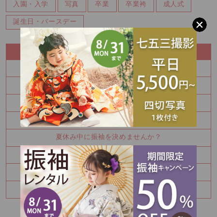
入園・入学
写真
卒業
卒業袴
成人式
誕生日・バースデー
RECENT ENTRY
100日祝い撮影もできます♪
振袖を決めるなら今！
秋の参拝をお考えなら前撮り！
かわいい金太郎さん
夏休み中に振袖を決めませんか？
お宮参り・百日祝いはご家族撮影もおすすめです
七五三8月キャンペーン✨
ハーフバースデー撮影のご予約承り中です