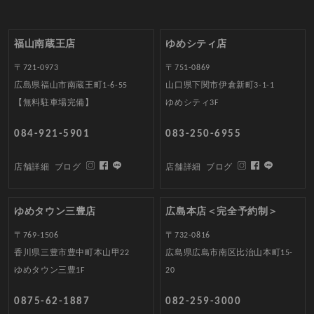
福山南蔵王店
ゆめシティ店
〒721-0973
〒751-0869
広島県福山市南蔵王町1-6-55
山口県下関市伊倉新町3-1-1
【無料駐車場完備】
ゆめシティ3F
084-921-5901
083-250-6955
店舗詳細
ブログ
店舗詳細
ブログ
ゆめタウン三豊店
広島本店＜完全予約制＞
〒769-1506
〒732-0816
香川県三豊市豊中町本山甲22
広島県広島市南区比治山本町15-
ゆめタウン三豊1F
20
0875-62-1887
082-259-3000