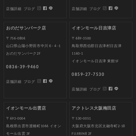
店舗詳細
ブログ
店舗詳細
ブログ
おのだサンパーク店
イオンモール日吉津店
〒756-0806
〒689-3500
山口県山陽小野田市中川６-４-1
鳥取県西伯郡日吉津村日吉津
おのだサンパーク2F
1160-1
イオンモール日吉津 東館1F
0836-39-9460
0859-27-7530
店舗詳細
ブログ
店舗詳細
ブログ
イオンモール出雲店
アクトレス大阪梅田店
〒693-0004
〒530-0051
島根県出雲市渡橋町1066 イオン
大阪府大阪市北区太融寺町2-18
モール出雲 3F
FUJIRIN8 2F