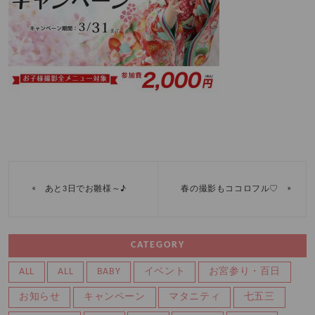
«
»
あと3日でお雛様～♪
春の撮影もココロフル♡
CATEGORY
ALL
ALL
BABY
イベント
お宮参り・百日
お知らせ
キャンペーン
マタニティ
七五三