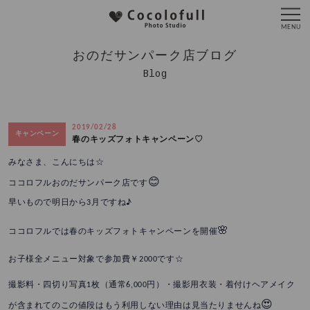
おのだサンパーク店ブログ
Blog
2019/02/28
キャンペーン
春のキッズフォトキャンペーン♡
みなさま、こんにちは☆
😊
ココロフルおのだサンパーク店です
早いもので明日から3月ですね♪
🌸
ココロフルでは春のキッズフォトキャンペーンを開催
お子様全メニュー対象で参加費￥2000です☆
撮影料・四切り写真1枚（通常6,000円）・撮影用衣装・着付けヘアメイク
😍
が含まれてのこの値段はもう利用しない理由は見当たりませんね