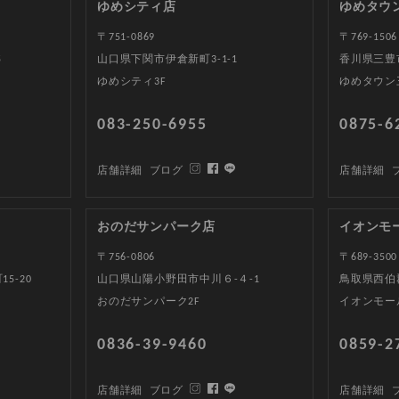
ゆめシティ店
ゆめタウ
〒751-0869
〒769-1506
5
山口県下関市伊倉新町3-1-1
香川県三豊
ゆめシティ3F
ゆめタウン
083-250-6955
0875-6
店舗詳細
ブログ
店舗詳細
おのだサンパーク店
イオンモ
〒756-0806
〒689-3500
5-20
山口県山陽小野田市中川６-４-1
鳥取県西伯郡
おのだサンパーク2F
イオンモー
0836-39-9460
0859-2
店舗詳細
ブログ
店舗詳細