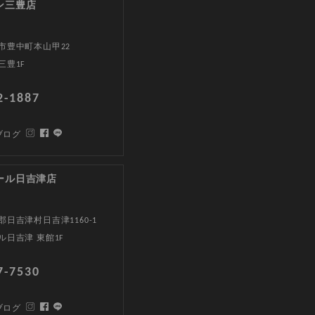
ン三豊店
市豊中町本山甲22
三豊1F
2-1887
ブログ
ール日吉津店
日吉津村日吉津1160-1
ル日吉津 東館1F
7-7530
ブログ