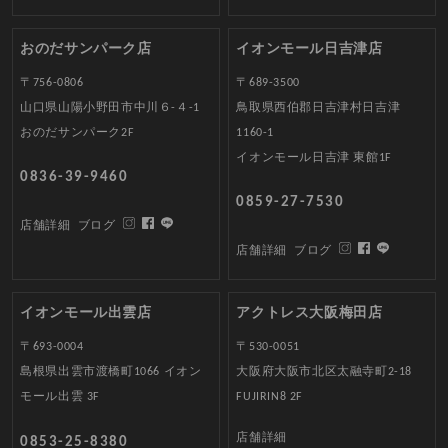
おのだサンパーク店
イオンモール日吉津店
〒756-0806
〒689-3500
山口県山陽小野田市中川６-４-1
鳥取県西伯郡日吉津村日吉津
おのだサンパーク2F
1160-1
イオンモール日吉津 東館1F
0836-39-9460
0859-27-7530
店舗詳細
ブログ
店舗詳細
ブログ
イオンモール出雲店
アクトレス大阪梅田店
〒693-0004
〒530-0051
島根県出雲市渡橋町1066 イオン
大阪府大阪市北区太融寺町2-18
モール出雲 3F
FUJIRIN8 2F
店舗詳細
0853-25-8380