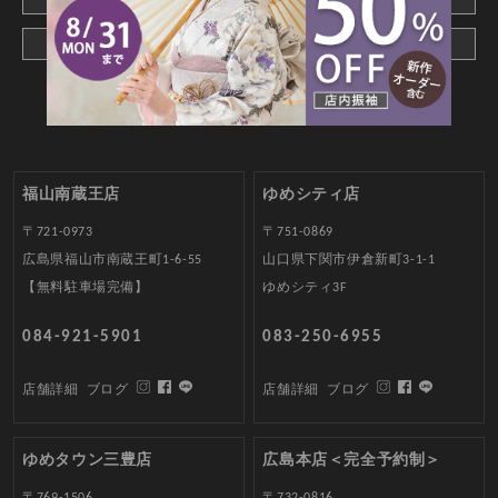
メールでお問合わせ
福山南蔵王店
ゆめシティ店
〒721-0973
〒751-0869
広島県福山市南蔵王町1-6-55
山口県下関市伊倉新町3-1-1
【無料駐車場完備】
ゆめシティ3F
084-921-5901
083-250-6955
店舗詳細
ブログ
店舗詳細
ブログ
ゆめタウン三豊店
広島本店＜完全予約制＞
〒769-1506
〒732-0816