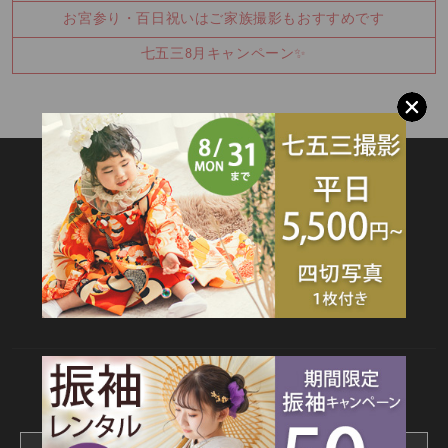
お宮参り・百日祝いはご家族撮影もおすすめです
七五三8月キャンペーン✨
SITEMAP
TOP
新着情報
撮影メニュー
料金・商品
キャンペーン
衣装カタログ
店舗情報
よくあるご質問
お問合せ
web撮影予約
CONTACT
webでご予約はこちら