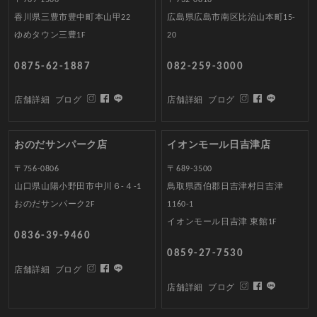
香川県三豊市豊中町本山甲22
広島県広島市南区比治山本町15-
ゆめタウン三豊1F
20
0875-62-1887
082-259-3000
店舗詳細
ブログ
店舗詳細
ブログ
おのだサンパーク店
イオンモール日吉津店
〒756-0806
〒689-3500
山口県山陽小野田市中川６-４-1
鳥取県西伯郡日吉津村日吉津
おのだサンパーク2F
1160-1
イオンモール日吉津 東館1F
0836-39-9460
0859-27-7530
店舗詳細
ブログ
店舗詳細
ブログ