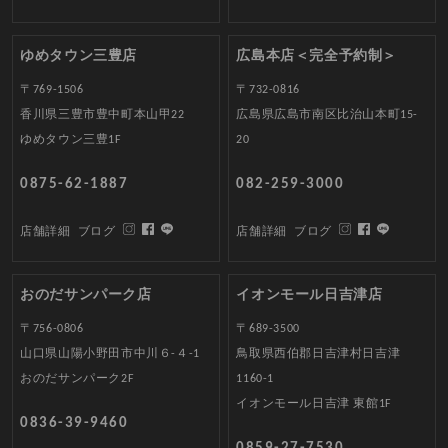
ゆめタウン三豊店
広島本店＜完全予約制＞
〒769-1506
〒732-0816
香川県三豊市豊中町本山甲22
広島県広島市南区比治山本町15-
ゆめタウン三豊1F
20
0875-62-1887
082-259-3000
店舗詳細
ブログ
店舗詳細
ブログ
おのだサンパーク店
イオンモール日吉津店
〒756-0806
〒689-3500
山口県山陽小野田市中川６-４-1
鳥取県西伯郡日吉津村日吉津
おのだサンパーク2F
1160-1
イオンモール日吉津 東館1F
0836-39-9460