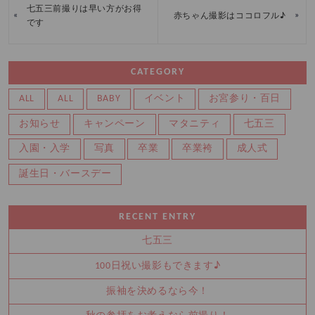
七五三前撮りは早い方がお得
«
»
赤ちゃん撮影はココロフル♪
です
CATEGORY
ALL
ALL
BABY
イベント
お宮参り・百日
お知らせ
キャンペーン
マタニティ
七五三
入園・入学
写真
卒業
卒業袴
成人式
誕生日・バースデー
RECENT ENTRY
七五三
100日祝い撮影もできます♪
振袖を決めるなら今！