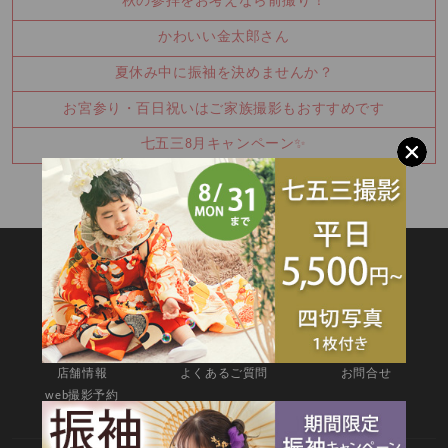
秋の参拝をお考えなら前撮り！
かわいい金太郎さん
夏休み中に振袖を決めませんか？
お宮参り・百日祝いはご家族撮影もおすすめです
七五三8月キャンペーン✨
SITEMAP
TOP
新着情報
撮影メニュー
料金・商品
キャンペーン
衣装カタログ
店舗情報
よくあるご質問
お問合せ
web撮影予約