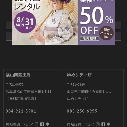
CONTACT
webでご予約はこちら
メールでお問合わせ
福山南蔵王店
ゆめシティ店
〒721-0973
〒751-0869
広島県福山市南蔵王町1-6-55
山口県下関市伊倉新町3-1-1
【無料駐車場完備】
ゆめシティ3F
084-921-5901
083-250-6955
店舗詳細
ブログ
店舗詳細
ブログ