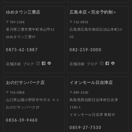
ゆめタウン三豊店
広島本店＜完全予約制＞
〒769-1506
〒732-0816
香川県三豊市豊中町本山甲22
広島県広島市南区比治山本町15-
ゆめタウン三豊1F
20
0875-62-1887
082-259-3000
店舗詳細
ブログ
店舗詳細
ブログ
おのだサンパーク店
イオンモール日吉津店
〒756-0806
〒689-3500
山口県山陽小野田市中川６-４-1
鳥取県西伯郡日吉津村日吉津
おのだサンパーク2F
1160-1
イオンモール日吉津 東館1F
0836-39-9460
0859-27-7530