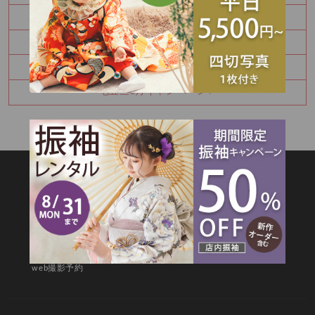
かわいい金太郎さん
夏休み中に振袖を決めませんか？
お宮参り・百日祝いはご家族撮影もおすすめです
七五三8月キャンペーン✨
SITEMAP
TOP
新着情報
撮影メニュー
料金・商品
キャンペーン
衣装カタログ
店舗情報
よくあるご質問
お問合せ
web撮影予約