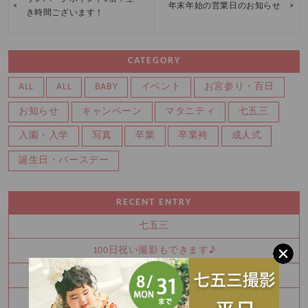
«
»
年末年始の営業日のお知らせ
き時間ございます！
CATEGORY
ALL
ALL
BABY
イベント
お宮参り・百日
お知らせ
キャンペーン
マタニティ
七五三
入園・入学
写真
卒業
卒業袴
成人式
誕生日・バースデー
RECENT ENTRY
七五三
100日祝い撮影もできます♪
振袖を決めるなら今！
秋の参拝をお考えなら前撮り！