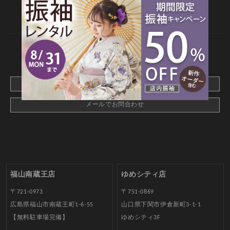
店舗情報
よくあるご質問
お問合せ
web撮影予約
CONTACT
webでご予約はこちら
メールでお問合わせ
福山南蔵王店
ゆめシティ店
〒721-0973
〒751-0869
広島県福山市南蔵王町1-6-55
山口県下関市伊倉新町3-1-1
【無料駐車場完備】
ゆめシティ3F