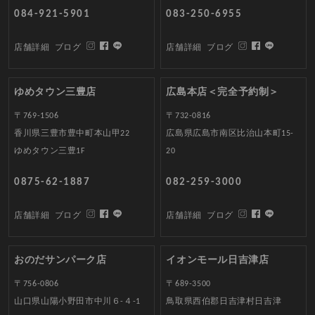
084-921-5901
083-250-6955
店舗詳細
ブログ
店舗詳細
ブログ
ゆめタウン三豊店
広島本店＜完全予約制＞
〒769-1506
〒732-0816
香川県三豊市豊中町本山甲22
広島県広島市南区比治山本町15-
ゆめタウン三豊1F
20
0875-62-1887
082-259-3000
店舗詳細
ブログ
店舗詳細
ブログ
おのだサンパーク店
イオンモール日吉津店
〒756-0806
〒689-3500
山口県山陽小野田市中川６-４-1
鳥取県西伯郡日吉津村日吉津