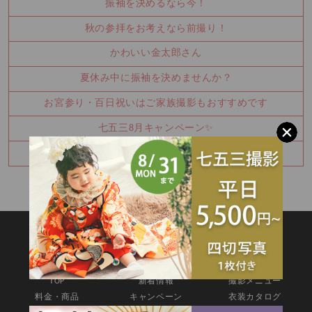
振袖を決めるなら今！
秋の参拝をお考えなら前撮り！
かわいい金太郎さん
夏休み中に振袖を決めませんか？
お宮参り・百日祝いはご家族撮影もおすすめです
七五三8月キャンペーン✨
ハーフバースデー撮影のご予約承り中です
SITEMAP
TOP
新着情報
撮影メニュー
料金・商品
キャンペーン
衣装カタログ