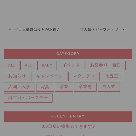
«
»
七五三撮影は６月がお得♪
大人気ベビーフォト♡
CATEGORY
ALL
ALL
BABY
イベント
お宮参り・百日
お知らせ
キャンペーン
マタニティ
七五三
入園・入学
写真
卒業
卒業袴
成人式
誕生日・バースデー
RECENT ENTRY
100日祝い撮影もできます♪