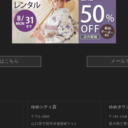
CONTACT
約はこちら
メール
ゆめシティ店
ゆめタウ
〒751-0869
〒769-1506
5
山口県下関市伊倉新町3-1-1
香川県三豊