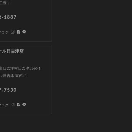
三豊1F
2-1887
ブログ
ール日吉津店
日吉津村日吉津1160-1
ル日吉津 東館1F
7-7530
ブログ