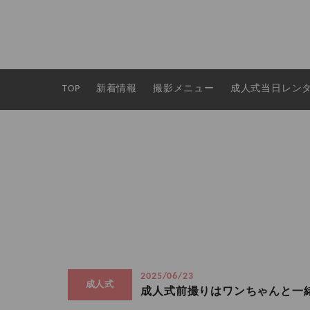
TOP
新着情報
撮影メニュー
成人式当日レン
2025/06/23
成人式
成人式前撮りはワンちゃんと一