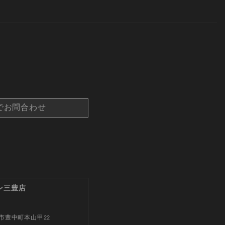
でお問合わせ
ン三豊店
市豊中町本山甲22