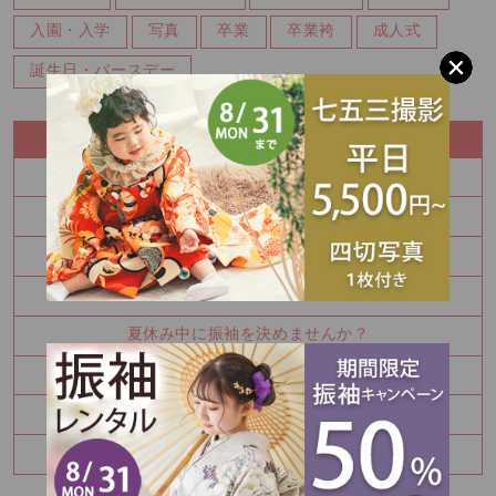
入園・入学
写真
卒業
卒業袴
成人式
誕生日・バースデー
RECENT ENTRY
100日祝い撮影もできます♪
振袖を決めるなら今！
秋の参拝をお考えなら前撮り！
かわいい金太郎さん
夏休み中に振袖を決めませんか？
お宮参り・百日祝いはご家族撮影もおすすめです
七五三8月キャンペーン✨
ハーフバースデー撮影のご予約承り中です