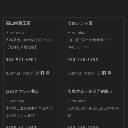
福山南蔵王店
ゆめシティ店
〒721-0973
〒751-0869
広島県福山市南蔵王町1-6-55
山口県下関市伊倉新町3-1-1
【無料駐車場完備】
ゆめシティ3F
084-921-5901
083-250-6955
店舗詳細
ブログ
店舗詳細
ブログ
ゆめタウン三豊店
広島本店＜完全予約制＞
〒769-1506
〒732-0816
香川県三豊市豊中町本山甲22
広島県広島市南区比治山本町15-
ゆめタウン三豊1F
20