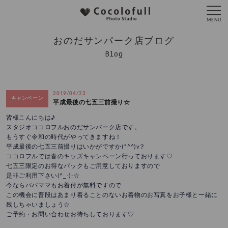
おのだサンパーク店ブログ
Blog
2019/04/23
キャンペーン
平成最後の七五三前撮り☆
皆様こんにちは♪
スタジオココロフルおのだサンパーク店です。
もうすぐ令和の時代がやってきますね！
平成最後の七五三前撮りはいかがですか(*^^)v？
ココロフルでは春のキッズキャンペーン行っております♡
七五三限定のお得なパックもご用意しておりますので
是非ご利用下さい(^_-)-☆
今ならパパママもお着付が無料ですので
この機会に普段はあまり着ることのないお着物のお写真をお子様と一緒に
残しちゃいましょう☆
ご予約・お問い合わせお待ちしております♡