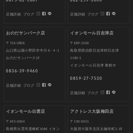
0875-62-1887
082-259-3000
店舗詳細
ブログ
店舗詳細
ブログ
おのだサンパーク店
イオンモール日吉津店
〒756-0806
〒689-3500
山口県山陽小野田市中川６-４-1
鳥取県西伯郡日吉津村日吉津
おのだサンパーク2F
1160-1
イオンモール日吉津 東館1F
0836-39-9460
0859-27-7530
店舗詳細
ブログ
店舗詳細
ブログ
イオンモール出雲店
アクトレス大阪梅田店
〒693-0004
〒530-0051
島根県出雲市渡橋町1066 イオン
大阪府大阪市北区太融寺町2-18