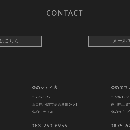
CONTACT
約はこちら
メール
ゆめシティ店
ゆめタウ
〒751-0869
〒769-1506
5
山口県下関市伊倉新町3-1-1
香川県三豊
ゆめシティ3F
ゆめタウン
083-250-6955
0875-6