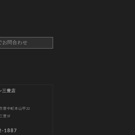
でお問合わせ
ン三豊店
市豊中町本山甲22
三豊1F
2-1887