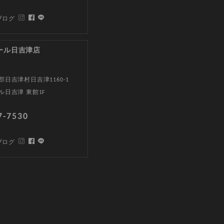
ブログ
ール日吉津店
日吉津村日吉津1160-1
ル日吉津 東館1F
7-7530
ブログ