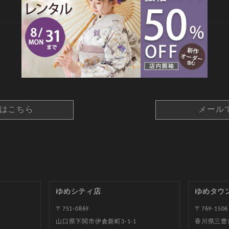
CONTACT
約はこちら
メール
ゆめシティ店
ゆめタウ
〒751-0869
〒769-1506
5
山口県下関市伊倉新町3-1-1
香川県三豊