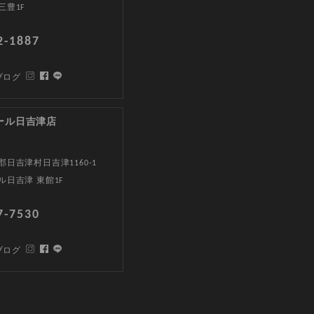
三豊1F
2-1887
ブログ
ール日吉津店
日吉津村日吉津1160-1
ル日吉津 東館1F
7-7530
ブログ