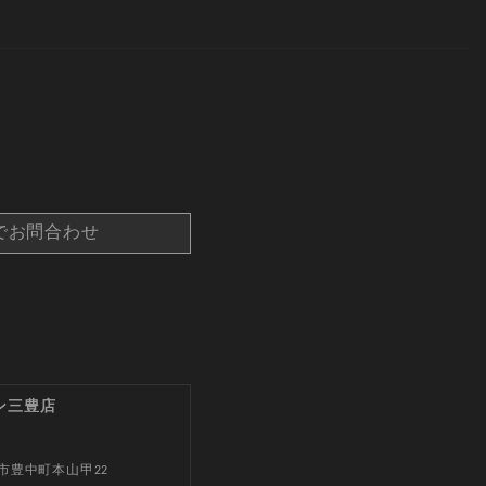
でお問合わせ
ン三豊店
市豊中町本山甲22