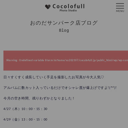
おのだサンパーク店ブログ
Blog
Warning
: Undefined variable $term in
/home/xs202107/cocolofull.jp/public_html/wp/wp-cont
日々すくすく成長していく手足を撮影したお写真が今大人気♡
アルバムに数カット入っているだけでオシャレ度が爆上げですよ!(^^)!
今月の空き時間、残りわずかとなりました！
4/27（木）10：00・15：30
4/29（金）13：00・15：00