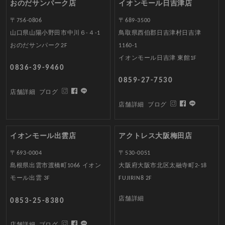
おのだサンパーク店
イオンモール日吉津店
〒756-0806
〒689-3500
山口県山陽小野田市中川６-４-1
鳥取県西伯郡日吉津村日吉津
おのだサンパーク2F
1160-1
イオンモール日吉津 東館1F
0836-39-9460
0859-27-7530
店舗詳細
ブログ
店舗詳細
ブログ
イオンモール出雲店
アクトレス大阪梅田店
〒693-0004
〒530-0051
島根県出雲市渡橋町1066 イオン
大阪府大阪市北区太融寺町2-18
モール出雲 3F
FUJIRIN8 2F
店舗詳細
0853-25-8380
店舗詳細
ブログ