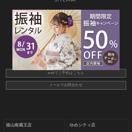
SITEMAP
TOP
新着情報
撮影メニュー
料金・商品
キャンペーン
衣装カタログ
店舗情報
よくあるご質問
お問合せ
web撮影予約
CONTACT
webでご予約はこちら
メールでお問合わせ
福山南蔵王店
ゆめシティ店