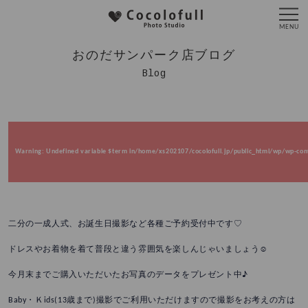
おのだサンパーク店ブログ
Blog
Warning
: Undefined variable $term in
/home/xs202107/cocolofull.jp/public_html/wp/wp-cont
二分の一成人式、お誕生日撮影など各種ご予約受付中です♡
ドレスやお着物を着て普段と違う雰囲気を楽しんじゃいましょう☺
今月末までご購入いただいたお写真のデータをプレゼント中♪
Baby・Ｋids(13歳まで)撮影でご利用いただけますので撮影をお考えの方は