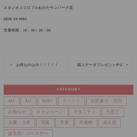
スタジオココロフルおのだサンパーク店
0836-39-9460
営業時間 10：00～20：00
«
»
お得なのは今！！！！！
購入データプレゼント中♪
CATEGORY
ALL
ALL
BABY
イベント
お宮参り・百日
お知らせ
キャンペーン
マタニティ
七五三
入園・入学
写真
卒業
卒業袴
成人式
誕生日・バースデー