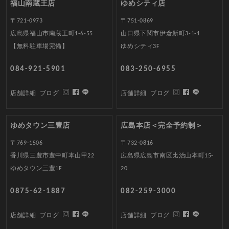
福山南蔵王店
ゆめシティ店
〒721-0973
〒751-0869
広島県福山市南蔵王町1-6-55
山口県下関市伊倉新町3-1-1
【無料駐車場完備】
ゆめシティ3F
084-921-5901
083-250-6955
店舗詳細
ブログ
店舗詳細
ブログ
ゆめタウン三豊店
広島本店＜完全予約制＞
〒769-1506
〒732-0816
香川県三豊市豊中町本山甲22
広島県広島市南区比治山本町15-
ゆめタウン三豊1F
20
0875-62-1887
082-259-3000
店舗詳細
ブログ
店舗詳細
ブログ