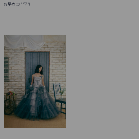
お早めに(*’▽’)