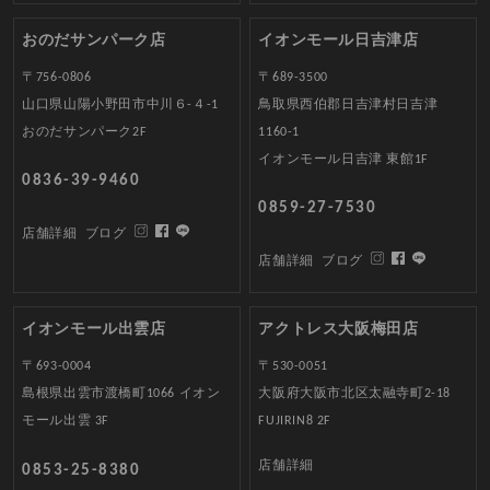
おのだサンパーク店
イオンモール日吉津店
〒756-0806
〒689-3500
山口県山陽小野田市中川６-４-1
鳥取県西伯郡日吉津村日吉津
おのだサンパーク2F
1160-1
イオンモール日吉津 東館1F
0836-39-9460
0859-27-7530
店舗詳細
ブログ
店舗詳細
ブログ
イオンモール出雲店
アクトレス大阪梅田店
〒693-0004
〒530-0051
島根県出雲市渡橋町1066 イオン
大阪府大阪市北区太融寺町2-18
モール出雲 3F
FUJIRIN8 2F
店舗詳細
0853-25-8380