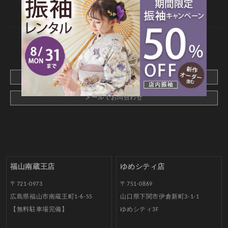
web撮影予約
CONTACT
webでご予約はこちら
メールでお問合わせ
福山南蔵王店
ゆめシティ店
〒721-0973
〒751-0869
広島県福山市南蔵王町1-6-55
山口県下関市伊倉新町3-1-1
【無料駐車場完備】
ゆめシティ3F