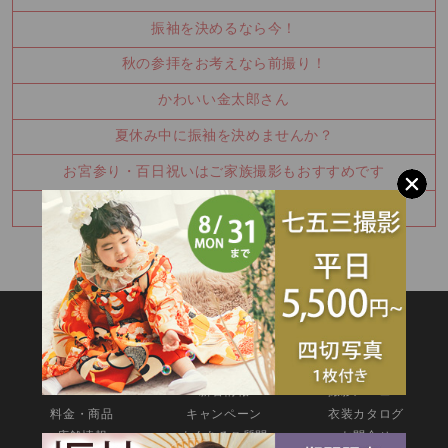
振袖を決めるなら今！
秋の参拝をお考えなら前撮り！
かわいい金太郎さん
夏休み中に振袖を決めませんか？
お宮参り・百日祝いはご家族撮影もおすすめです
七五三8月キャンペーン✨
SITEMAP
TOP
新着情報
撮影メニュー
料金・商品
キャンペーン
衣装カタログ
店舗情報
よくあるご質問
お問合せ