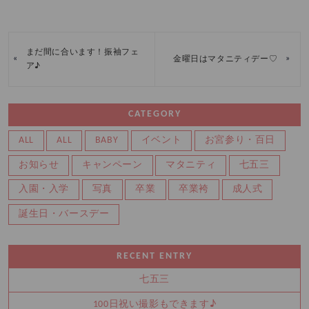
まだ間に合います！振袖フェ
«
»
金曜日はマタニティデー♡
ア♪
CATEGORY
ALL
ALL
BABY
イベント
お宮参り・百日
お知らせ
キャンペーン
マタニティ
七五三
入園・入学
写真
卒業
卒業袴
成人式
誕生日・バースデー
RECENT ENTRY
七五三
100日祝い撮影もできます♪