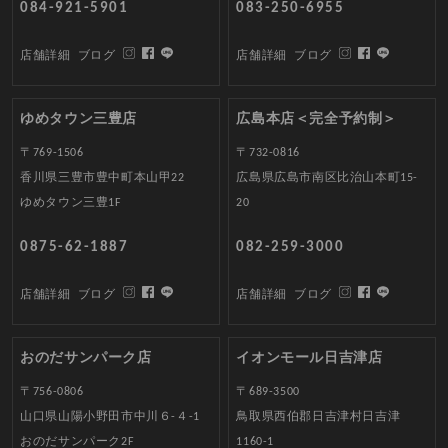
084-921-5901
083-250-6955
店舗詳細
ブログ
店舗詳細
ブログ
ゆめタウン三豊店
広島本店＜完全予約制＞
〒769-1506
〒732-0816
香川県三豊市豊中町本山甲22
広島県広島市南区比治山本町15-
ゆめタウン三豊1F
20
0875-62-1887
082-259-3000
店舗詳細
ブログ
店舗詳細
ブログ
おのだサンパーク店
イオンモール日吉津店
〒756-0806
〒689-3500
山口県山陽小野田市中川６-４-1
鳥取県西伯郡日吉津村日吉津
おのだサンパーク2F
1160-1