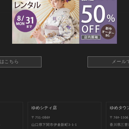
CONTACT
約はこちら
メール
ゆめシティ店
ゆめタウ
〒751-0869
〒769-1506
5
山口県下関市伊倉新町3-1-1
香川県三豊