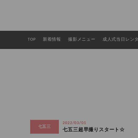
TOP
新着情報
撮影メニュー
成人式当日レン
2022/03/01
七五三
七五三超早撮りスタート☆