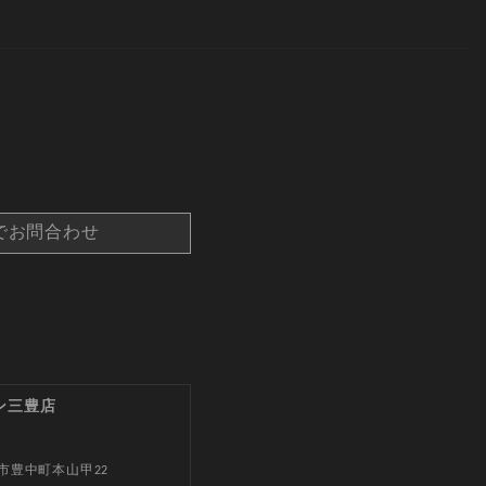
でお問合わせ
ン三豊店
市豊中町本山甲22