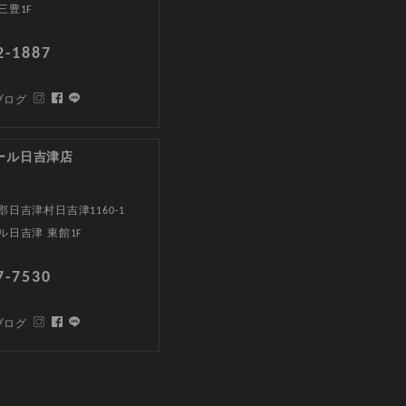
三豊1F
2-1887
ブログ
ール日吉津店
日吉津村日吉津1160-1
ル日吉津 東館1F
7-7530
ブログ