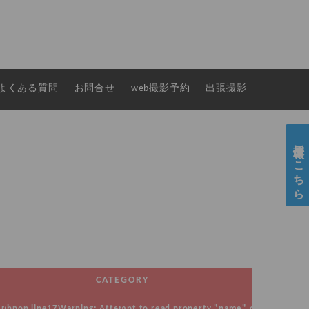
よくある質問
お問合せ
web撮影予約
出張撮影
採用情報はこちら
CATEGORY
.php
on line
17
Warning
: Attempt to read property "name" on null in
/hom