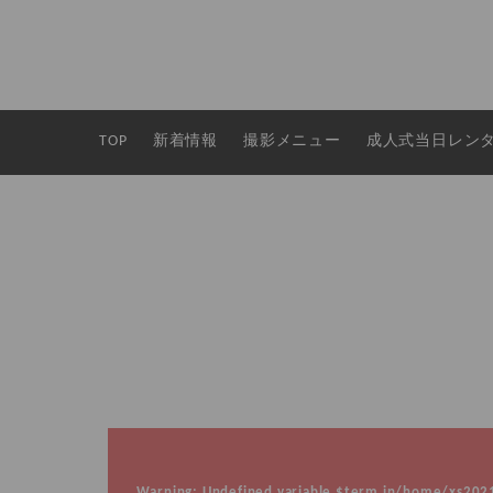
TOP
新着情報
撮影メニュー
成人式当日レン
Warning
: Undefined variable $term in
/home/xs20210