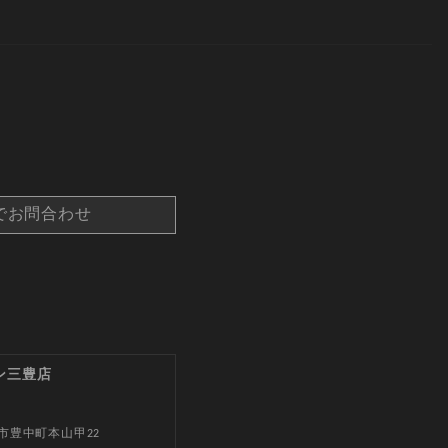
でお問合わせ
ン三豊店
市豊中町本山甲22