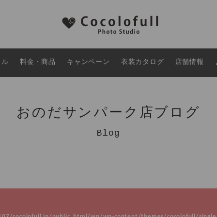
タル
料金・商品
キャンペーン
衣装カタログ
店舗情報
おのだサンパーク店ブログ
Blog
7/cocolofull.jp/public_html/wp/wp-content/themes/cocolofull/single