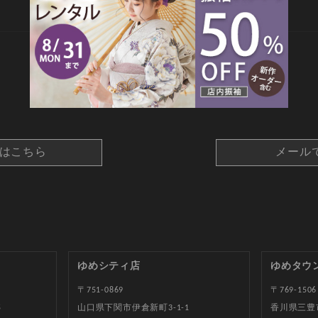
CONTACT
約はこちら
メール
ゆめシティ店
ゆめタウ
〒751-0869
〒769-1506
5
山口県下関市伊倉新町3-1-1
香川県三豊