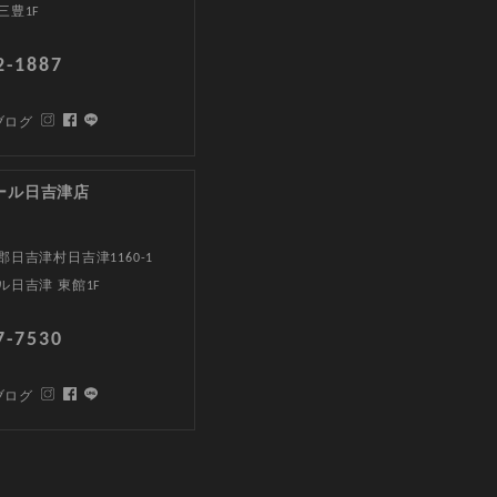
三豊1F
2-1887
ブログ
ール日吉津店
日吉津村日吉津1160-1
ル日吉津 東館1F
7-7530
ブログ