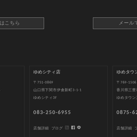
約はこちら
メール
ゆめシティ店
ゆめタウ
〒751-0869
〒769-1506
5
山口県下関市伊倉新町3-1-1
香川県三豊
ゆめシティ3F
ゆめタウン
083-250-6955
0875-6
店舗詳細
ブログ
店舗詳細