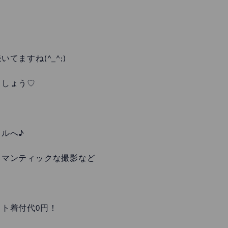
。
ますね(^_^;)
ましょう♡
ルへ♪
ロマンティックな撮影など
ト着付代0円！