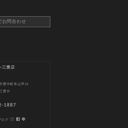
でお問合わせ
ン三豊店
市豊中町本山甲22
三豊1F
2-1887
ブログ