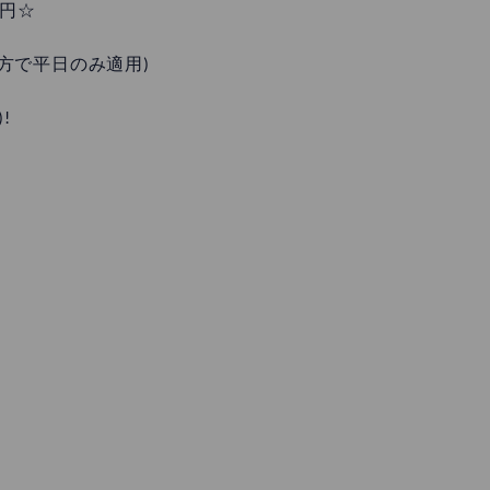
0円☆
入の方で平日のみ適用)
!