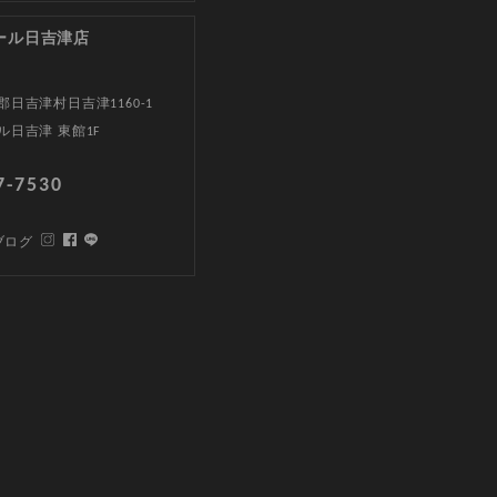
ール日吉津店
日吉津村日吉津1160-1
ル日吉津 東館1F
7-7530
ブログ